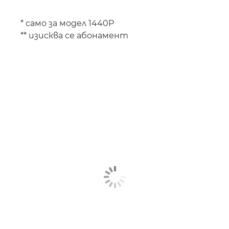
* само за модел 1440P
** изисква се абонамент