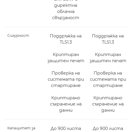
директна
облачна
свързаност
Сигурност
Поддръжка на
Поддръжка на
TLS1.3
TLS1.3
Криптиран
Криптиран
защитен печат
защитен печат
Проверка на
Проверка на
системата при
системата при
стартиране
стартиране
Криптирано
Криптирано
съхранение на
съхранение на
данни
данни
Капацитет за
До 900 листа
До 900 листа