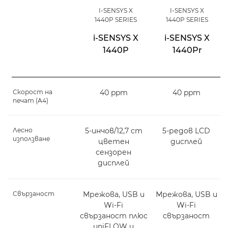
I-SENSYS X
I-SENSYS X
1440P SERIES
1440P SERIES
i-SENSYS X
i-SENSYS X
1440P
1440Pr
Скорост на
40 ppm
40 ppm
печат (A4)
Лесно
5-инчов/12,7 cm
5-редов LCD
използване
цветен
дисплей
сензорен
дисплей
Свързаност
Мрежова, USB и
Мрежова, USB и
Wi-Fi
Wi-Fi
свързаност плюс
свързаност
uniFLOW и