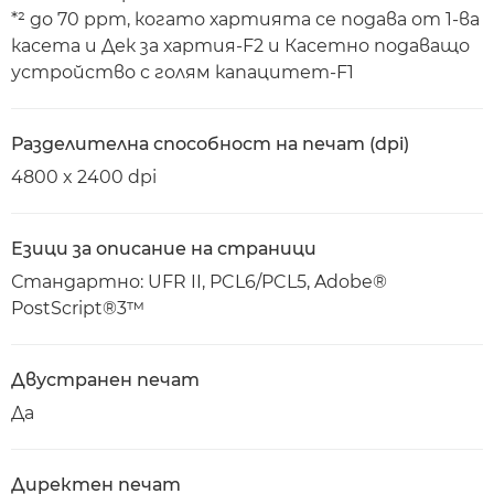
*² до 70 ppm, когато хартията се подава от 1-ва
касета и Дек за хартия-F2 и Касетно подаващо
устройство с голям капацитет-F1
Разделителна способност на печат (dpi)
4800 x 2400 dpi
Езици за описание на страници
Стандартно: UFR II, PCL6/PCL5, Adobe®
PostScript®3™
Двустранен печат
Да
Директен печат