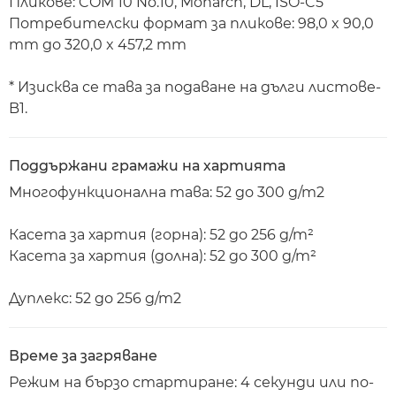
Пликове: COM 10 No.10, Monarch, DL, ISO-C5
Потребителски формат за пликове: 98,0 x 90,0
mm до 320,0 x 457,2 mm
* Изисква се тава за подаване на дълги листове-
B1.
Поддържани грамажи на хартията
Многофункционална тава: 52 до 300 g/m2
Касета за хартия (горна): 52 до 256 g/m²
Касета за хартия (долна): 52 до 300 g/m²
Дуплекс: 52 до 256 g/m2
Време за загряване
Режим на бързо стартиране: 4 секунди или по-