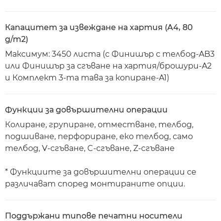
Капацитет за извеждане на хартия (A4, 80
g/m2)
Максимум: 3450 листа (с Финишър с телбод-AB3
или Финишър за сгъване на хартия/брошури-A2
и Комплект 3-та тава за копиране-A1)
Функции за довършителни операции
Колиране, групиране, отместване, телбод,
подшиване, перфориране, еко телбод, само
телбод, V-сгъване, C-сгъване, Z-сгъване
* Функциите за довършителни операции се
различават според монтираните опции.
Поддържани типове печатни носители