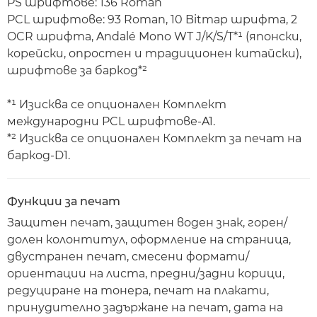
PS шрифтове: 136 Roman
PCL шрифтове: 93 Roman, 10 Bitmap шрифта, 2
OCR шрифта, Andalé Mono WT J/K/S/T*¹ (японски,
корейски, опростен и традиционен китайски),
шрифтове за баркод*²
*¹ Изисква се опционален Комплект
международни PCL шрифтове-A1.
*² Изисква се опционален Комплект за печат на
баркод-D1.
Функции за печат
Защитен печат, защитен воден знак, горен/
долен колонтитул, оформление на страница,
двустранен печат, смесени формати/
ориентации на листа, предни/задни корици,
редуциране на тонера, печат на плакати,
принудително задържане на печат, дата на