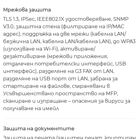
Мрежова защита
TLS 1.3, IPSec, IEEE802.1X удостоверяване, SNMP
V3.0, защитна стена (филтриране на IP/MAC
адрес), поддръжка на две мрежи (кабелна LAN/
безжична LAN, кабелна LAN/кабелна LAN), до WPA3
(използване на Wi-Fi), активиране/
дезактивиране (мрежови приложения,
отдалечен потребителски интерфейс, USB
интерфейс), разделяне на G3 FAX от LAN,
разделяне на USB порт от LAN, забрана за
стартиране на файлове, съхранявани в
Усъвършенствано пространство на MFP,
сканиране и изпращане – опасения за вируси за
получаване на имейл
Защита на документите
Защита на печата (защитен печат, криптиран