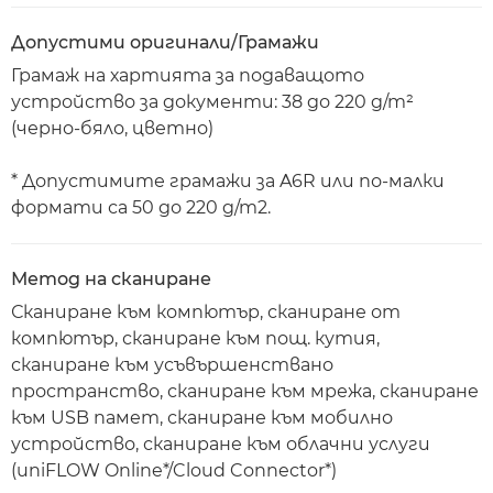
Допустими оригинали/Грамажи
Грамаж на хартията за подаващото
устройство за документи: 38 до 220 g/m²
(черно-бяло, цветно)
* Допустимите грамажи за A6R или по-малки
формати са 50 до 220 g/m2.
Метод на сканиране
Сканиране към компютър, сканиране от
компютър, сканиране към пощ. кутия,
сканиране към усъвършенствано
пространство, сканиране към мрежа, сканиране
към USB памет, сканиране към мобилно
устройство, сканиране към облачни услуги
(uniFLOW Online*/Cloud Connector*)