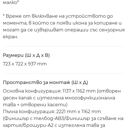
малко*
* Време от включване на устройството до
момента, в който се появи икона за копиране и
могат да се извършват операции със сензорния
екран.
Размери (Ш x Д x В)
723 x 722 x 937 mm
Пространство за монтаж (Ш x Д)
Основна конфигурация: 1137 x 1162 mm (отворен
десен капак с изтеглена многофункционална
тава + отворени касети)
Пълна конфигурация: 2221 mm x 1162 mm
(Финишър с телбод-AB3/Финишър за сгъване на
хартия/брошури-A2 с изтеглена тава за