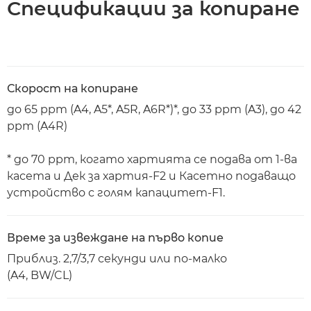
Спецификации за копиране
Скорост на копиране
до 65 ppm (A4, A5*, A5R, A6R*)*, до 33 ppm (A3), до 42
ppm (A4R)
* до 70 ppm, когато хартията се подава от 1-ва
касета и Дек за хартия-F2 и Касетно подаващо
устройство с голям капацитет-F1.
Време за извеждане на първо копие
Приблиз. 2,7/3,7 секунди или по-малко
(A4, BW/CL)