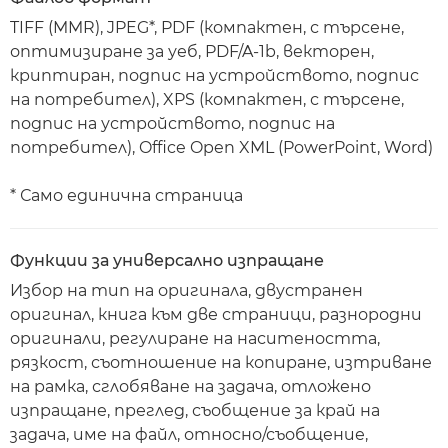
TIFF (MMR), JPEG*, PDF (компактен, с търсене,
оптимизиране за уеб, PDF/A-1b, векторен,
криптиран, подпис на устройството, подпис
на потребител), XPS (компактен, с търсене,
подпис на устройството, подпис на
потребител), Office Open XML (PowerPoint, Word)
* Само единична страница
Функции за универсално изпращане
Избор на тип на оригинала, двустранен
оригинал, книга към две страници, разнородни
оригинали, регулиране на наситеността,
рязкост, съотношение на копиране, изтриване
на рамка, сглобяване на задача, отложено
изпращане, преглед, съобщение за край на
задача, име на файл, относно/съобщение,