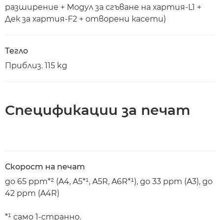
разширение + Модул за сгъване на хартия-L1 +
Дек за хартия-F2 + отворени касети)
Тегло
Приблиз. 115 kg
Спецификации за печат
Скорост на печат
до 65 ppm*² (A4, A5*¹, A5R, A6R*¹), до 33 ppm (A3), до
42 ppm (A4R)
*¹ само 1-странно.