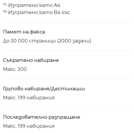
*¹ Изпратено като A4
*² Изпратено като B4 къс
Памет на факса
До 30 000 страници (2000 задачи)
Съкратено набиране
Макс. 200
Групово набиране/Дестинации
Макс. 199 набирания
Последователно разпращане
Макс. 199 набирания