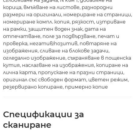
сглобяване на задача, N към 1, добавяне на
корица, вмъкване на листове, разнородни
размери на оригинали, номериране на страници,
номериране компл. копия, рязкост, изтриване
на рамки, защитен воден знак, дата на
отпечатване, поле за подвързване, печат и
проверка, негатив/позитив, повтаряне на
изображения, сливане на блокове задачи,
огледално изображение, съхраняване в пощенска
кутия, наслагване на изображения, копиране на
лична карта, пропускане на празни страници,
оригинал със свободен формат, цветен режим,
резервирано копиране, примерно копие
Спецификации за
сканиране