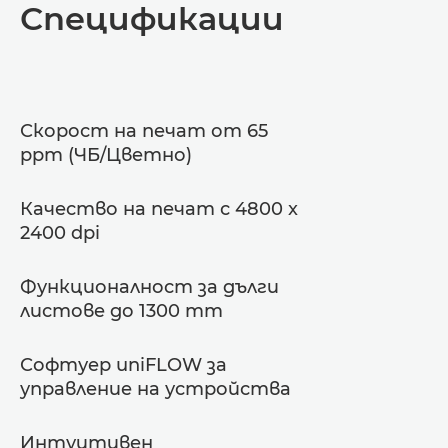
Спецификации
Спецификации
Поддръжка
Скорост на печат от 65
Изтегляне на PDF
ppm (ЧБ/Цветно)
Качество на печат с 4800 x
2400 dpi
Функционалност за дълги
листове до 1300 mm
Софтуер uniFLOW за
управление на устройства
Интуитивен