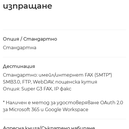
изпращане
Опция / Стандартно
Стандартна
Дестинация
Стандартно: имейл/интернет FAX (SMTP*)
SMB3.0, FTP, WebDAV, пощенска кутия
Опция: Super G3 FAX, IP факс
* Наличен е метод за удостоверяване OAuth 2.0
за Microsoft 365 и Google Workspace
Адресна книга/Съкратено набиране