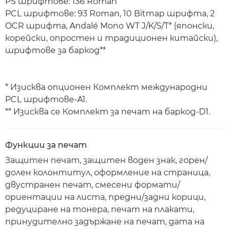
PS шрифтове: 136 Roman
PCL шрифтове: 93 Roman, 10 Bitmap шрифта, 2
OCR шрифта, Andalé Mono WT J/K/S/T* (японски,
корейски, опростен и традиционен китайски),
шрифтове за баркод**
* Изисква опционен Комплект международни
PCL шрифтове-A1.
** Изисква се Комплект за печат на баркод-D1.
Функции за печат
Защитен печат, защитен воден знак, горен/
долен колонтитул, оформление на страница,
двустранен печат, смесени формати/
ориентации на листа, предни/задни корици,
редуциране на тонера, печат на плакати,
принудително задържане на печат, дата на