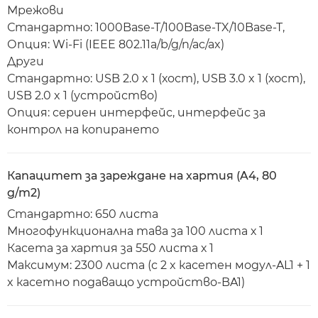
Мрежови
Стандартно: 1000Base-T/100Base-TX/10Base-T,
Опция: Wi-Fi (IEEE 802.11a/b/g/n/ac/ax)
Други
Стандартно: USB 2.0 x 1 (хост), USB 3.0 x 1 (хост),
USB 2.0 x 1 (устройство)
Опция: сериен интерфейс, интерфейс за
контрол на копирането
Капацитет за зареждане на хартия (A4, 80
g/m2)
Стандартно: 650 листа
Многофункционална тава за 100 листа х 1
Касета за хартия за 550 листа х 1
Максимум: 2300 листа (с 2 x касетен модул-AL1 + 1
x касетно подаващо устройство-BA1)