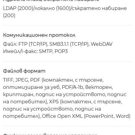
LDAP (2000)/локално (1600)/съкратено набиране
(200)
Комуникационен протокол
Файл: FTP (TCP/IP), SMB3.1.1 (TCP/IP), WebDAV
Имейл/I-факс: SMTP, POP3
Файлов формат
TIFF, JPEG, PDF (компактен, с търсене,
оптимизиране за уеб, PDF/A-1b, векторен,
криптиран, подпис на устройството, подпис
на потребител), XPS (компактен, с търсене,
подпис на устройството, подпис на
потребител), Office Open XML (PowerPoint, Word)