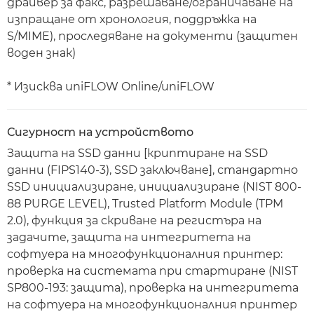
драйвер за факс, разрешаване/ограничаване на
изпращане от хронология, поддръжка на
S/MIME), проследяване на документи (защитен
воден знак)
* Изисква uniFLOW Online/uniFLOW
Сигурност на устройството
Защита на SSD данни [криптиране на SSD
данни (FIPS140-3), SSD заключване], стандартно
SSD инициализиране, инициализиране (NIST 800-
88 PURGE LEVEL), Trusted Platform Module (TPM
2.0), функция за скриване на регистъра на
задачите, защита на интегритета на
софтуера на многофункционалния принтер:
проверка на системата при стартиране (NIST
SP800-193: защита), проверка на интегритета
на софтуера на многофункционалния принтер