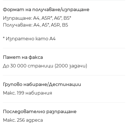
Формат на получаване/изпращане
Изпращане: A4, A5R*, A6*, B5*
Получаване: A4, A5*, A5R, B5
* Изпратено като A4
Памет на факса
До 30 000 страници (2000 задачи)
Групово набиране/Дестинации
Макс. 199 набирания
Последователно разпращане
Макс. 256 адреса