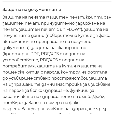
Защита на документите
Защита на печата (защитен печат, криптиран
защитен печат, принудително задържане на
печат, защитен печат с uniFLOW*), защита на
получените данни (поверителна кутия за факс,
автоматично препращане на получени
документи), защита на сканирането
(криптиран PDF, PDF/XPS с подпис на
устройството, PDF/XPS с подпис на
потребителя, защита на кутия (защита на
пощенска кутия с парола, контрол на достъпа
до усъвършенствано пространство), защита
на изпращаните данни (настройка за изискване
на парола за всяко изпращане, функции за
ограничаване на изпращането на имейл/файл,
потвърждаване на номера на факс,
разрешаване/ограничаване на изпращане чрез