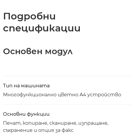
Спецификации
Подробни
спецификации
Изтегляне на PDF
Основен модул
Тип на машината
Многофункционално цветно A4 устройство
Основни функции
Печат, копиране, сканиране, изпращане,
съхранение и опция за факс