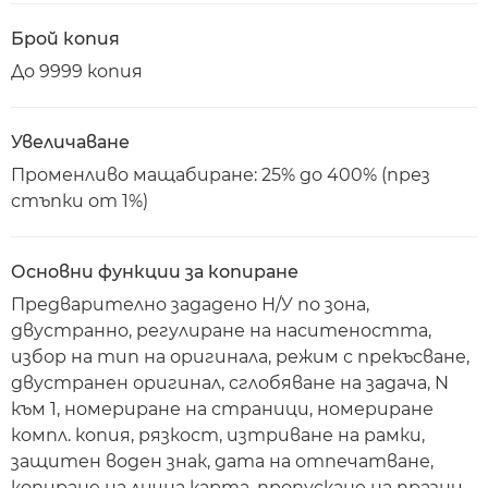
Брой копия
До 9999 копия
Увеличаване
Променливо мащабиране: 25% до 400% (през
стъпки от 1%)
Основни функции за копиране
Предварително зададено Н/У по зона,
двустранно, регулиране на наситеността,
избор на тип на оригинала, режим с прекъсване,
двустранен оригинал, сглобяване на задача, N
към 1, номериране на страници, номериране
компл. копия, рязкост, изтриване на рамки,
защитен воден знак, дата на отпечатване,
копиране на лична карта, пропускане на празни