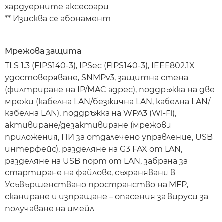
хардуерните аксесоари
** Изисква се абонамент
Мрежова защита
TLS 1.3 (FIPS140-3), IPSec (FIPS140-3), IEEE802.1X
удостоверяване, SNMPv3, защитна стена
(филтриране на IP/MAC адрес), поддръжка на две
мрежи (кабелна LAN/безжична LAN, кабелна LAN/
кабелна LAN), поддръжка на WPA3 (Wi-Fi),
активиране/дезактивиране (мрежови
приложения, ПИ за отдалечено управление, USB
интерфейс), разделяне на G3 FAX от LAN,
разделяне на USB порт от LAN, забрана за
стартиране на файлове, съхранявани в
Усъвършенствано пространство на MFP,
сканиране и изпращане – опасения за вируси за
получаване на имейл