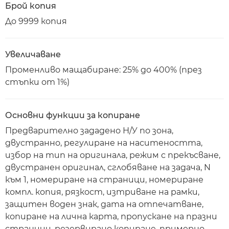
Брой копия
До 9999 копия
Увеличаване
Променливо мащабиране: 25% до 400% (през
стъпки от 1%)
Основни функции за копиране
Предварително зададено Н/У по зона,
двустранно, регулиране на наситеността,
избор на тип на оригинала, режим с прекъсване,
двустранен оригинал, сглобяване на задача, N
към 1, номериране на страници, номериране
компл. копия, рязкост, изтриване на рамки,
защитен воден знак, дата на отпечатване,
копиране на лична карта, пропускане на празни
страници, резервирано копиране, примерно