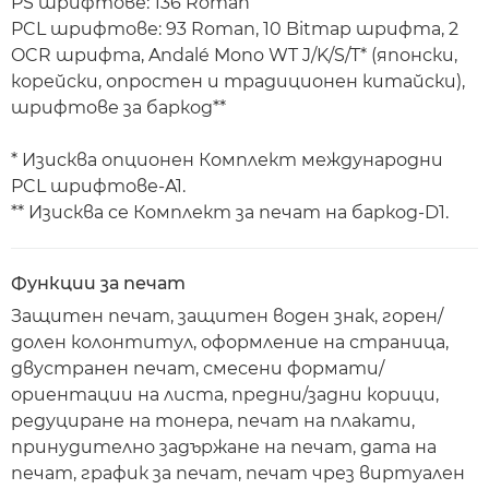
PS шрифтове: 136 Roman
PCL шрифтове: 93 Roman, 10 Bitmap шрифта, 2
OCR шрифта, Andalé Mono WT J/K/S/T* (японски,
корейски, опростен и традиционен китайски),
шрифтове за баркод**
* Изисква опционен Комплект международни
PCL шрифтове-A1.
** Изисква се Комплект за печат на баркод-D1.
Функции за печат
Защитен печат, защитен воден знак, горен/
долен колонтитул, оформление на страница,
двустранен печат, смесени формати/
ориентации на листа, предни/задни корици,
редуциране на тонера, печат на плакати,
принудително задържане на печат, дата на
печат, график за печат, печат чрез виртуален