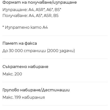
Формат на получаване/изпращане
Изпращане: A4, A5R*, A6*, B5*
Получаване: A4, A5*, A5R, B5
* Изпратено като A4
Памет на факса
До 30 000 страници (2000 задачи)
Съкратено набиране
Макс. 200
Групово набиране/Дестинации
Макс. 199 набирания