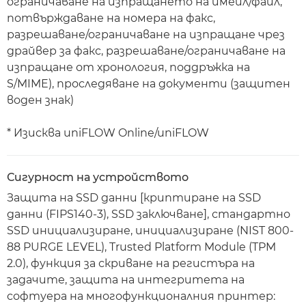
ограничаване на изпращането на имейл/файл,
потвърждаване на номера на факс,
разрешаване/ограничаване на изпращане чрез
драйвер за факс, разрешаване/ограничаване на
изпращане от хронология, поддръжка на
S/MIME), проследяване на документи (защитен
воден знак)
* Изисква uniFLOW Online/uniFLOW
Сигурност на устройството
Защита на SSD данни [криптиране на SSD
данни (FIPS140-3), SSD заключване], стандартно
SSD инициализиране, инициализиране (NIST 800-
88 PURGE LEVEL), Trusted Platform Module (TPM
2.0), функция за скриване на регистъра на
задачите, защита на интегритета на
софтуера на многофункционалния принтер: