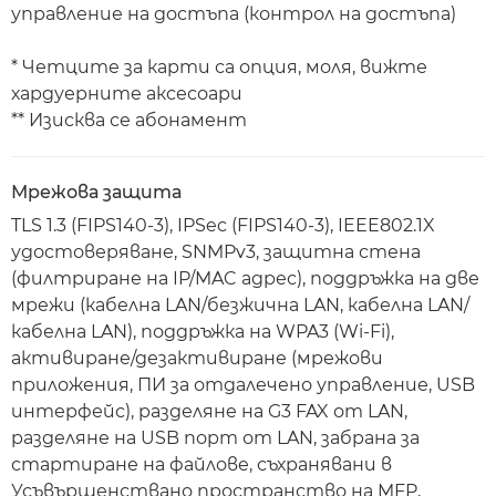
управление на достъпа (контрол на достъпа)
* Четците за карти са опция, моля, вижте
хардуерните аксесоари
** Изисква се абонамент
Мрежова защита
TLS 1.3 (FIPS140-3), IPSec (FIPS140-3), IEEE802.1X
удостоверяване, SNMPv3, защитна стена
(филтриране на IP/MAC адрес), поддръжка на две
мрежи (кабелна LAN/безжична LAN, кабелна LAN/
кабелна LAN), поддръжка на WPA3 (Wi-Fi),
активиране/дезактивиране (мрежови
приложения, ПИ за отдалечено управление, USB
интерфейс), разделяне на G3 FAX от LAN,
разделяне на USB порт от LAN, забрана за
стартиране на файлове, съхранявани в
Усъвършенствано пространство на MFP,