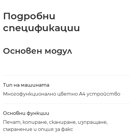
Спецификации
Подробни
спецификации
Изтегляне на PDF
Основен модул
Тип на машината
Многофункционално цветно A4 устройство
Основни функции
Печат, копиране, сканиране, изпращане,
съхранение и опция за факс