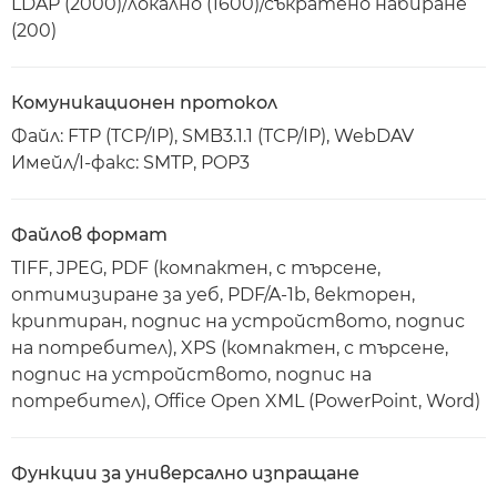
LDAP (2000)/локално (1600)/съкратено набиране
(200)
Комуникационен протокол
Файл: FTP (TCP/IP), SMB3.1.1 (TCP/IP), WebDAV
Имейл/I-факс: SMTP, POP3
Файлов формат
TIFF, JPEG, PDF (компактен, с търсене,
оптимизиране за уеб, PDF/A-1b, векторен,
криптиран, подпис на устройството, подпис
на потребител), XPS (компактен, с търсене,
подпис на устройството, подпис на
потребител), Office Open XML (PowerPoint, Word)
Функции за универсално изпращане