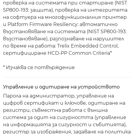
проверка на системата при стартиране (NIST
SP800-193: защита), проверка на интегритета
на софтуера на многофункционалния принтер
и Platform Firmware Resiliency: автоматично
възстановяване на системата (NIST SP800-193:
възстановяване), разпознаване на нарушител
по време на работа: Trelix Embedded Control,
сертифициране HCD-PP Common Criteria*
* Изчаква се потвърждение
Управление и одитиране на устройството
Парола на администратор, управление на
цифров сертификат и ключове, одитиране на
регистри, съвместна работа с външна
система за одит на сигурността (управление
на информацията за сигурност и събитията),
регистър за изображения, задаване на политика