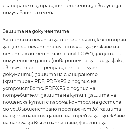
сканиране и изпращане – опасения за вируси за
получаване на имейл
Защита на документите
Защита на печата (защитен печат, криптиран
защитен печат, принудително задържане на
печат, защитен печат с uniFLOW*), защита на
получените данни (поверителна кутия за факс,
автоматично препращане на получени
документи), защита на сканирането
(криптиран PDF, PDF/XPS с подпис на
устройството, PDF/XPS с подпис на
потребителя, защита на кутия (защита на
пощенска кутия с парола, контрол на достъпа
до усъвършенствано пространство), защита
на изпращаните данни (настройка за изискване
на парола за всяко изпращане, функции за