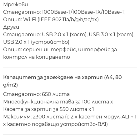
Мрежови
Стандартно: 1000Base-T/100Base-TX/10Base-T,
Опция: Wi-Fi (IEEE 802.11a/b/g/n/ac/ax)
Други
Стандартно: USB 2.0 x 1 (хост), USB 3.0 x 1 (хост),
USB 2.0 x 1 (устройство)
Опция: сериен интерфейс, интерфейс за
контрол на копирането
Капацитет за зареждане на хартия (A4, 80
g/m2)
Стандартно: 650 листа
Многофункционална тава за 100 листа х 1
Касета за хартия за 550 листа х 1
Максимум: 2300 листа (с 2 x касетен модул-AL1 + 1
x касетно подаващо устройство-BA1)