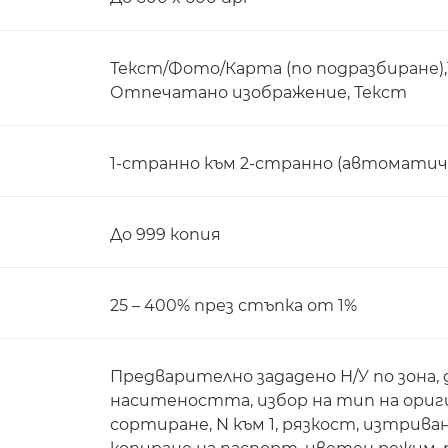
Текст/Фото/Карта (по подразбиране)
Отпечатано изображение, Текст
1-странно към 2-странно (автоматич
До 999 копия
25 – 400% през стъпка от 1%
Предварително зададено Н/У по зона, 
наситеността, избор на тип на ориги
сортиране, N към 1, рязкост, изтриван