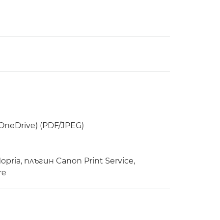
OneDrive) (PDF/JPEG)
ria, плъгин Canon Print Service,
re