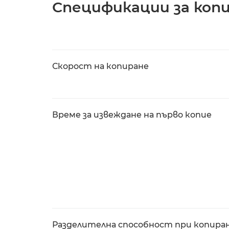
Спецификации за коп
Скорост на копиране
Време за извеждане на първо копие
Разделителна способност при копира