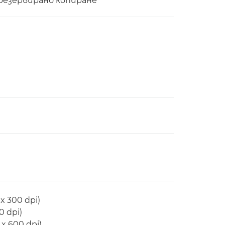
резервирано копиране
 300 dpi)
 dpi)
x 600 dpi)