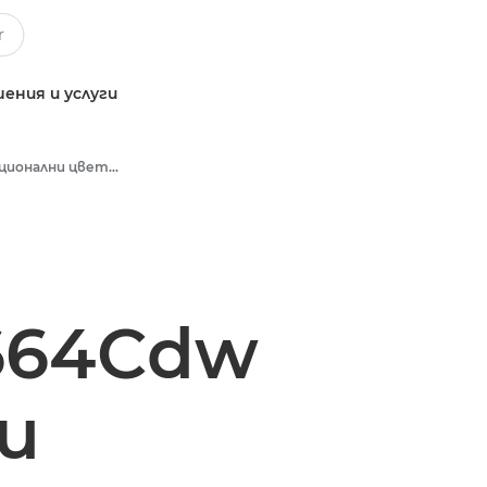
ения и услуги
Многофункционални цветни принтери
664Cdw
и