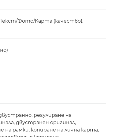
,Текст/Фото/Карта (качество),
но)
двустранно, регулиране на
нала, двустранен оригинал,
е на рамки, копиране на лична карта,