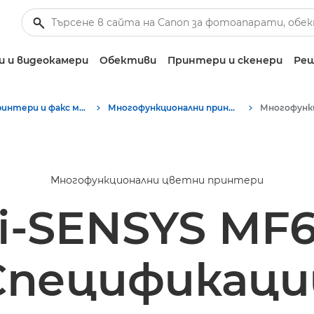
 и видеокамери
Обективи
Принтери и скенери
Реш
Бизнес принтери и факс машини
Многофункционални принтери – принтери "всичко в едно"
Многофункционални цветни принтери
 i-SENSYS MF
Спецификаци