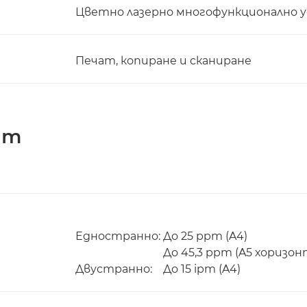
Цветно лазерно многофункционално
Печат, копиране и сканиране
ат
Едностранно:
До 25 ppm (A4)
До 45,3 ppm (A5 хоризо
Двустранно:
До 15 ipm (A4)