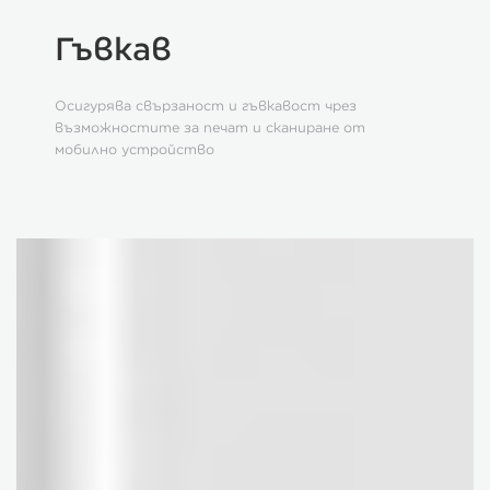
Гъвкав
Осигурява свързаност и гъвкавост чрез
възможностите за печат и сканиране от
мобилно устройство