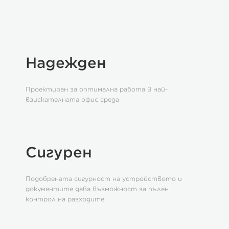
Надежден
Проектиран за оптимална работа в най-
взискателната офис среда
Сигурен
Подобрената сигурност на устройството и
документите дава възможност за пълен
контрол на разходите