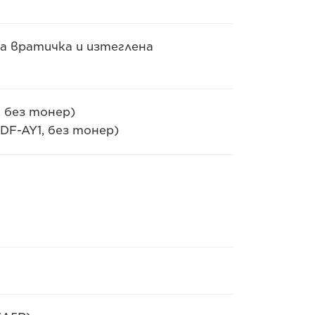
ва вратичка и изтеглена
 без тонер)
DF-AY1, без тонер)