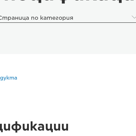
Страница по категория
одукта
цификации