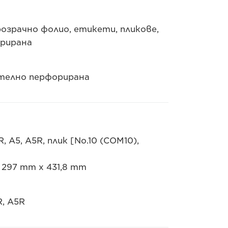
розрачно фолио, етикети, пликове,
орирана
ително перфорирана
, A5, A5R, плик [No.10 (COM10),
297 mm x 431,8 mm
R, A5R