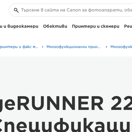
 и видеокамери
Обективи
Принтери и скенери
Реш
Бизнес принтери и факс машини
Многофункционални принтери – принтери "всичко в едно"
geRUNNER 2
Спецификаци