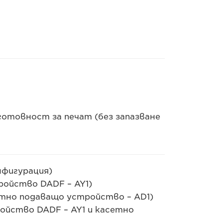
отовност за печат (без запазване
нфигурация)
ройство DADF – AY1)
етно подаващо устройство – AD1)
ойство DADF – AY1 и касетно