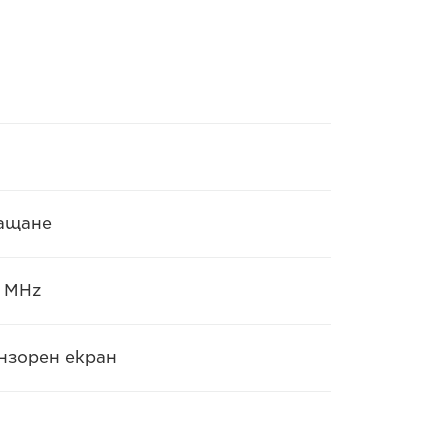
ращане
0 MHz
нзорен екран