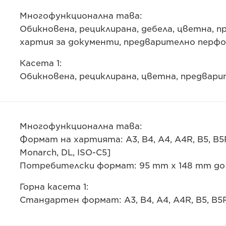
Многофункционална тава:
Обикновена, рециклирана, дебела, цветна, п
хартия за документи, предварително перф
Касета 1:
Обикновена, рециклирана, цветна, предвар
Многофункционална тава:
Формат на хартията: A3, B4, A4, A4R, B5, B5R
Monarch, DL, ISO-C5]
Потребителски формат: 95 mm x 148 mm до 
Горна касета 1:
Стандартен формат: A3, B4, A4, A4R, B5, B5