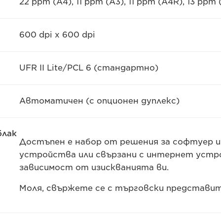
22 ppm (A4), 11 ppm (A3), 11 ppm (A4R), 13 ppm
600 dpi x 600 dpi
UFR II Lite/PCL 6 (стандартно)
Автоматичен (с опционен дуплекс)
блак
Достъпен е набор от решения за софтуер и
устройства или свързани с интернет устро
зависимост от изискванията ви.
Моля, свържете се с търговски представи