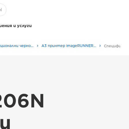
ения и услуги
Многофункционални черно-бели принтери
A3 принтер imageRUNNER 2206N
Спецификац
206N
и