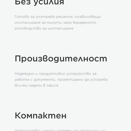
Без усилия
Готово за употреба решение, позволяващо
инсталиране за минути чрез вграденото
ръководство за инсталиране
Производителност
Надеждно и продуктивно устройство за
работа с документи, проектирано да ускорява
всички задачи в офиса
Компактен
Устройство с малки размери за настолно или