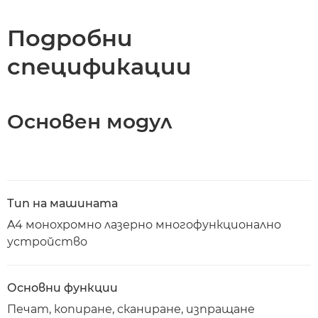
Спецификации
Подробни
спецификации
Поддръжка
Изтегляне на PDF
Основен модул
Тип на машината
A4 монохромно лазерно многофункционално
устройство
Основни функции
Печат, копиране, сканиране, изпращане