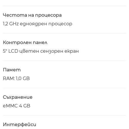
Честота на процесора
1,2 GHz едноядрен процесор
Контролен панел
5" LCD цветен сензорен екран
Памет
RAM: 1,0 GB
Съхранение
eMMC 4 GB
Интерфейси