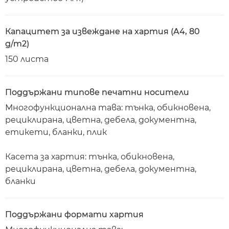
Капацитет за извеждане на хартия (A4, 80
g/m2)
150 листа
Поддържани типове печатни носители
Многофункционална тава: тънка, обикновена,
рециклирана, цветна, дебела, документна,
етикети, бланки, плик
Касета за хартия: тънка, обикновена,
рециклирана, цветна, дебела, документна,
бланки
Поддържани формати хартия