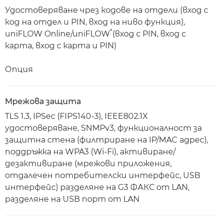
Удостоверяване чрез кодове на отдели (вход с
код на отдел и PIN, вход на ниво функция),
*
uniFLOW Online/uniFLOW
(вход с PIN, вход с
карта, вход с карта и PIN)
Опция
Мрежова защита
TLS 1.3, IPSec (FIPS140-3), IEEE802.1X
удостоверяване, SNMPv3, функционалност за
защитна стена (филтриране на IP/MAC адрес),
поддръжка на WPA3 (Wi-Fi), активиране/
дезактивиране (мрежови приложения,
отдалечен потребителски интерфейс, USB
интерфейс) разделяне на G3 ФАКС от LAN,
разделяне на USB порт от LAN