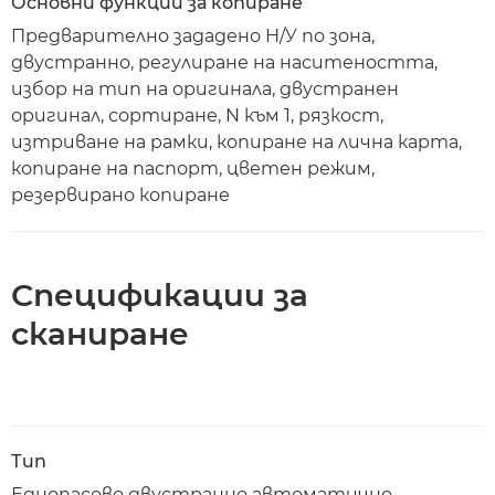
Основни функции за копиране
Предварително зададено Н/У по зона,
двустранно, регулиране на наситеността,
избор на тип на оригинала, двустранен
оригинал, сортиране, N към 1, рязкост,
изтриване на рамки, копиране на лична карта,
копиране на паспорт, цветен режим,
резервирано копиране
Спецификации за
сканиране
Тип
Еднопасово двустранно автоматично