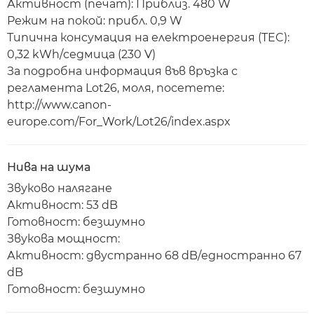
Активност (печат): Приблиз. 480 W
Режим на покой: прибл. 0,9 W
Типична консумация на електроенергия (TEC):
0,32 kWh/седмица (230 V)
За подробна информация във връзка с
регламента Lot26, моля, посетете:
http://www.canon-
europe.com/For_Work/Lot26/index.aspx
Нива на шума
Звуково налягане
Активност: 53 dB
Готовност: безшумно
Звукова мощност:
Активност: двустранно 68 dB/едностранно 67
dB
Готовност: безшумно