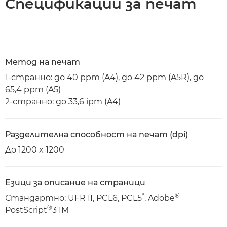
Спецификации за печат
Метод на печат
1-странно: до 40 ppm (A4), до 42 ppm (A5R), до
65,4 ppm (A5)
2-странно: до 33,6 ipm (A4)
Разделителна способност на печат (dpi)
До 1200 x 1200
Езици за описание на страници
*
®
Стандартно: UFR II, PCL6, PCL5
, Adobe
®
PostScript
3TM