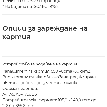
ТОНЕР T13 (10 600 страници)
* На базата на ISO/IEC 19752
Опции за зареждане на
хартия
Устройство за подаване на хартия
Капацитет за хартия: 550 листа (80 g/m2)
Вид хартия: тънка, обикновена, рециклирана,
цветна, дебела, документна, бланки
Формат хартия:
A4, A5, A5R, A6, B5
Потребителски формат: 105,0 x 148,0 mm до
216,0 x 355,6 mm