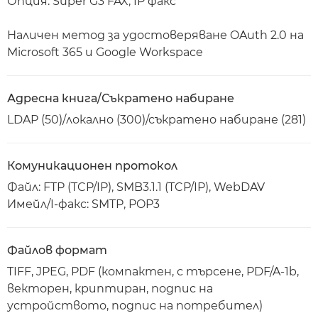
Опция: Super G3 FAX, IP факс
Наличен метод за удостоверяване OAuth 2.0 на
Microsoft 365 и Google Workspace
Адресна книга/Съкратено набиране
LDAP (50)/локално (300)/съкратено набиране (281)
Комуникационен протокол
Файл: FTP (TCP/IP), SMB3.1.1 (TCP/IP), WebDAV
Имейл/I-факс: SMTP, POP3
Файлов формат
TIFF, JPEG, PDF (компактен, с търсене, PDF/A-1b,
векторен, криптиран, подпис на
устройството, подпис на потребител)