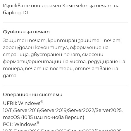
Изисква се опционален Комплект за печат на
баркод-D1.
Функции за печат
Защитен печат, криптиран защитен печат,
горен/долен колонтитул, оформление на
страница, двустранен печат, смесени
формати/ориентации на листа, редуциране на
тонера, печат на постери, отпечатване на
дата
Операционни системи
®
UFRII: Windows
10/11/Server2016/Server2019/Server2022/Server2025,
macOS (10.15 или по-нова версия)
®
PCL: Windows