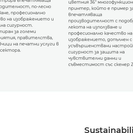
стрира впечатляваща
цветния 36" многофункцион
одителност, по-лесно
принтер, който е пример з
ване, професионално
впечатляваща
во на изображението и
производителност с подоб
на сигурност.
лекота на използване и
иран за големи
професионално качество на
иятия, правителства,
изображението, допълнен с
чици на печатни услуги в
усъвършенствани настройк
сектора.
сигурност за защита на
чувствителни данни и
съвместимост със скенер Z
Sustainabil