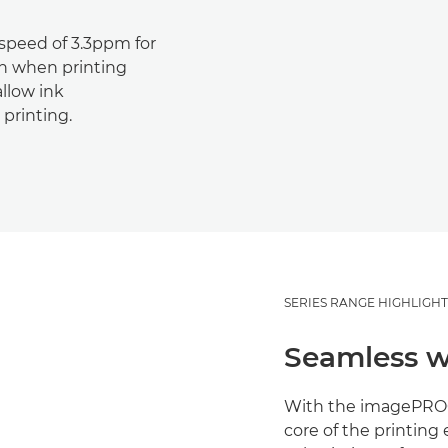
speed of 3.3ppm for
ven when printing
llow ink
printing.
SERIES RANGE HIGHLIGHT
Seamless 
With the imagePROGR
core of the printing 