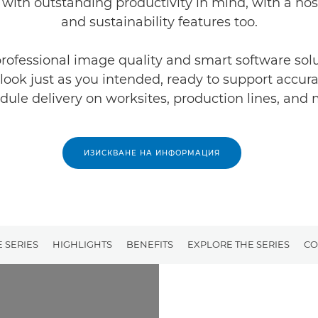
 with outstanding productivity in mind, with a host
and sustainability features too.
rofessional image quality and smart software solu
l look just as you intended, ready to support accur
dule delivery on worksites, production lines, and 
ИЗИСКВАНЕ НА ИНФОРМАЦИЯ
 SERIES
HIGHLIGHTS
BENEFITS
EXPLORE THE SERIES
CO