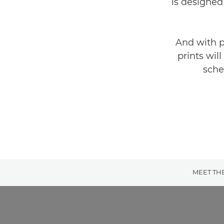
is designed
And with p
prints wil
sche
MEET THE