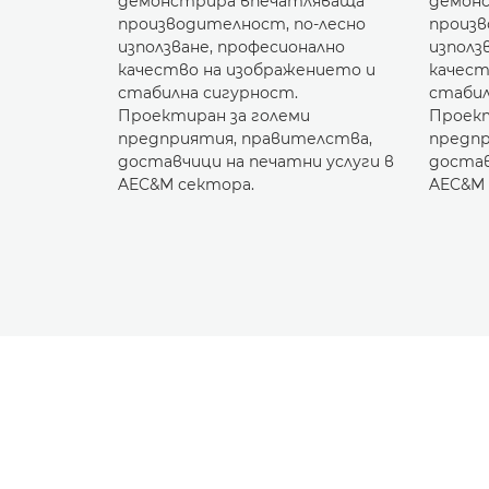
демонстрира впечатляваща
демон
производителност, по-лесно
произв
използване, професионално
използ
качество на изображението и
качест
стабилна сигурност.
стабил
Проектиран за големи
Проект
предприятия, правителства,
предпр
доставчици на печатни услуги в
достав
AEC&M сектора.
AEC&M 