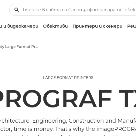
 и видеокамери
Обективи
Принтери и скенери
Реш
High-Quality Large Format Printers for CAD/GIS and Stunning Graphics
LARGE FORMAT PRINTERS
ROGRAF TX
Architecture, Engineering, Construction and Manuf
ctor, time is money. That’s why the imagePROGRA