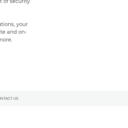
 of security
tions, your
ate and on-
more.
NTACT US