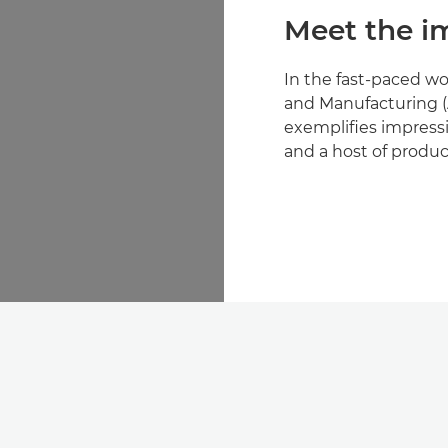
Meet the i
In the fast-paced wo
and Manufacturing 
те видео
exemplifies impressi
and a host of produc