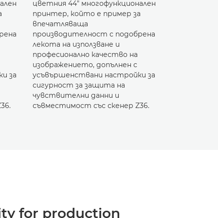
ален
цветния 44" многофункционален
а
принтер, който е пример за
впечатляваща
рена
производителност с подобрена
лекота на използване и
професионално качество на
изображението, допълнен с
и за
усъвършенствани настройки за
сигурност за защита на
чувствителни данни и
36.
съвместимост със скенер Z36.
ity for production