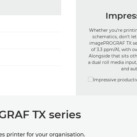
Impress
Whether you’re printin
schematics, don’t le
imagePROGRAF TX seri
of 3.3 ppm/A1, with o
Alongside that sits ot
a dual roll media input
and aut
GRAF TX series
 printer for your organisation.