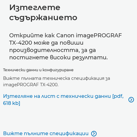
Изтеглете
съдържанието
Открийте как Canon imagePROGRAF
TX-4200 може да повиши
производителността, за да
постигнете високи резултати.
Технически данни и конфигуриране
Вижте пълната техническа спецификация за
imagePROGRAF TX-4200.
Изтегляне на лист с технически данни [pdf,

618 kb]
Вижте пълните спецификации
