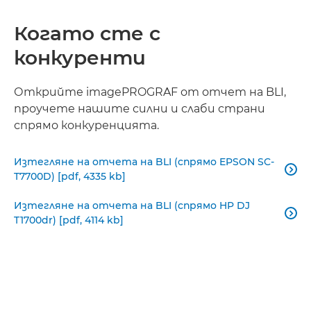
Когато сте с
конкуренти
Открийте imagePROGRAF от отчет на BLI,
проучете нашите силни и слаби страни
спрямо конкуренцията.
Изтегляне на отчета на BLI (спрямо EPSON SC-

T7700D) [pdf, 4335 kb]
Изтегляне на отчета на BLI (спрямо HP DJ

T1700dr) [pdf, 4114 kb]