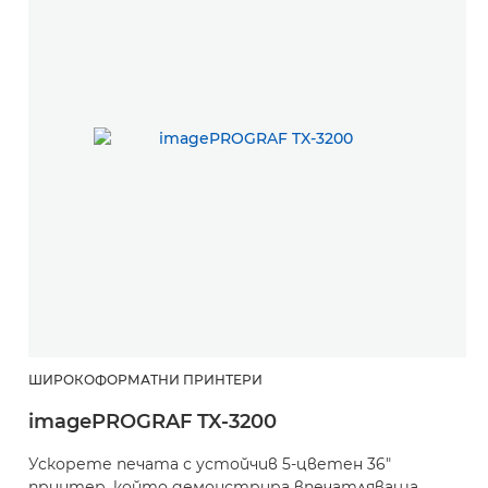
ШИРОКОФОРМАТНИ ПРИНТЕРИ
Ш
imagePROGRAF TX-3200
i
Ускорете печата с устойчив 5-цветен 36"
У
принтер, който демонстрира впечатляваща
м