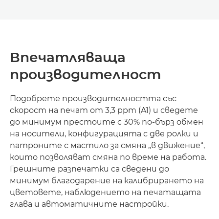
Впечатляваща
производителност
Подобрете производителността със
скорост на печат от 3,3 ppm (A1) и сведете
до минимум престоите с 30% по-бърз обмен
на носители, конфигурацията с две ролки и
патроните с мастило за смяна „в движение“,
които позволяват смяна по време на работа.
Грешните разпечатки са сведени до
минимум благодарение на калибрирането на
цветовете, наблюдението на печатащата
глава и автоматичните настройки.