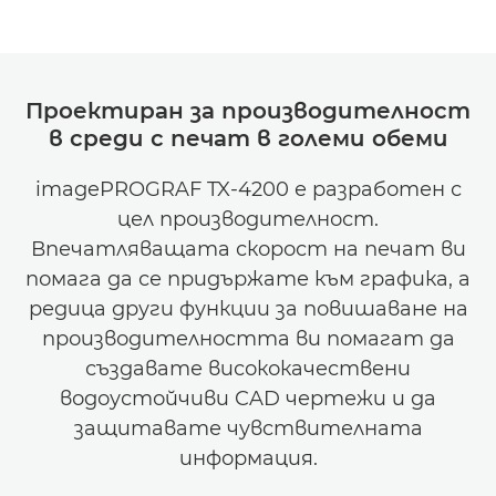
Проектиран за производителност
в среди с печат в големи обеми
imagePROGRAF TX-4200 е разработен с
цел производителност.
Впечатляващата скорост на печат ви
помага да се придържате към графика, а
редица други функции за повишаване на
производителността ви помагат да
създавате висококачествени
водоустойчиви CAD чертежи и да
защитавате чувствителната
информация.