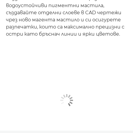
водоустойчиви пигментни мастила,
създавайте отделни слоеве в CAD чертежи
чрез ново магента мастило и си осигурете
разпечатки, които са максимално прецизни с
остри като бръснач линии и ярки цветове.