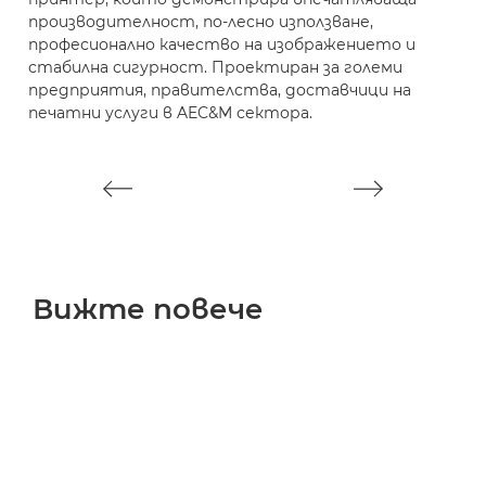
производителност, по-лесно използване,
в
професионално качество на изображението и
л
стабилна сигурност. Проектиран за големи
и
предприятия, правителства, доставчици на
н
печатни услуги в AEC&M сектора.
ч
Z
Вижте повече