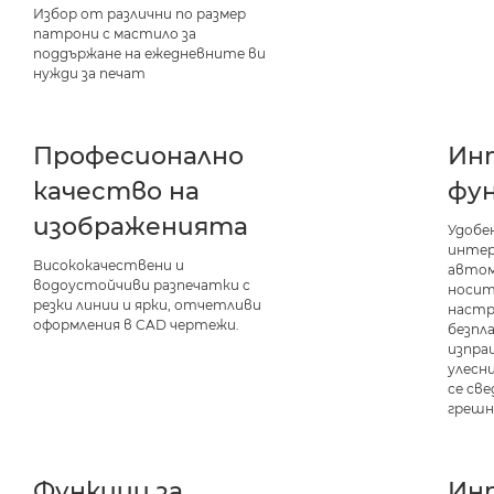
Избор от различни по размер
патрони с мастило за
поддържане на ежедневните ви
нужди за печат
Професионално
Ин
качество на
фу
изображенията
Удобе
интер
Висококачествени и
автом
водоустойчиви разпечатки с
носит
резки линии и ярки, отчетливи
настр
оформления в CAD чертежи.
безпл
изпращ
улесн
се св
грешн
Функции за
Ин