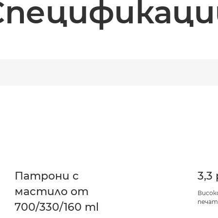
Спецификаци
Патрони с
3,3
мастило от
Висок
печа
700/330/160 ml