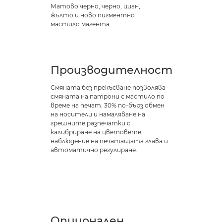
Матово черно, черно, циан,
жълто и ново пигментно
мастило магента
Производителност
Смяната без прекъсване позволява
смяната на патрони с мастило по
време на печат. 30% по-бърз обмен
на носители и намаляване на
грешните разпечатки с
калибриране на цветовете,
наблюдение на печатащата глава и
автоматично регулиране.
Опционален