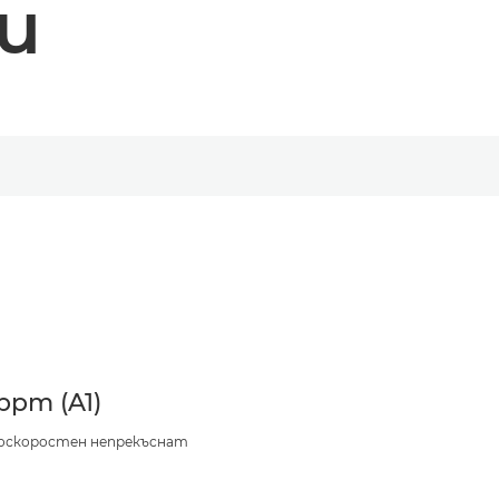
и
 ppm (A1)
оскоростен непрекъснат
т