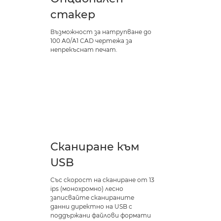
стакер
Възможност за натрупване до
100 A0/A1 CAD чертежа за
непрекъснат печат.
Сканиране към
USB
Със скорост на сканиране от 13
ips (монохромно) лесно
записвайте сканираните
данни директно на USB с
поддържани файлови формати