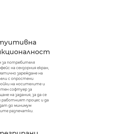
туитивна
нкционалност
н за потребителя
фейс на сензорния екран,
атично зареждане на
ели с опростени
ойки на носителите и
атен софтуер за
ане на задания, за да се
и работният процес и да
едат до минимум
ите разпечатки.
тегрирани