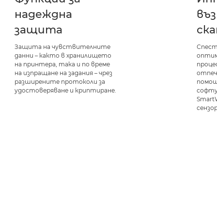
надеждна
въ
защита
ск
Защита на чувствителните
Спест
данни – както в хранилището
оптим
на принтера, така и по време
проце
на изпращане на задания – чрез
отпеч
разширените протоколи за
помощ
удостоверяване и криптиране.
софту
SmartW
сензор