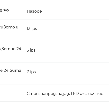
адолу
Нагоре
 сивото и
13 ips
цветно 24
3 ips
не 24 бита
6 ips
Стоп, напред, назад, LED състояние