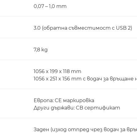
0,07 – 1,0 mm
3.0 (обратна съвместимост с USB 2)
7,8 kg
1056 x 199 x 118 mm
1056 x 251 x 156 mm с водач за връщан
Европа: CE маркировка
Други държави: CB сертификат
Заден (изход отпред чрез водач за вр