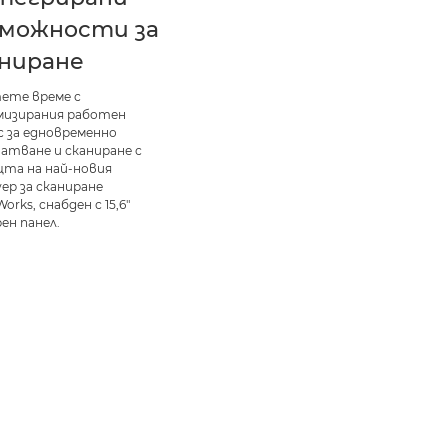
зможности за
аниране
ете време с
изирания работен
с за едновременно
атване и сканиране с
та на най-новия
ер за сканиране
orks, снабден с 15,6"
ен панел.