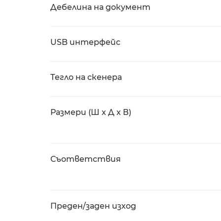
Дебелина на документ
USB интерфейс
Тегло на скенера
Размери (Ш x Д x В)
Съответствия
Преден/заден изход