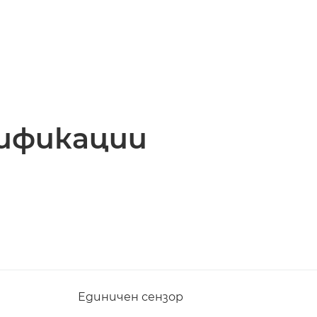
ификации
а
Единичен сензор