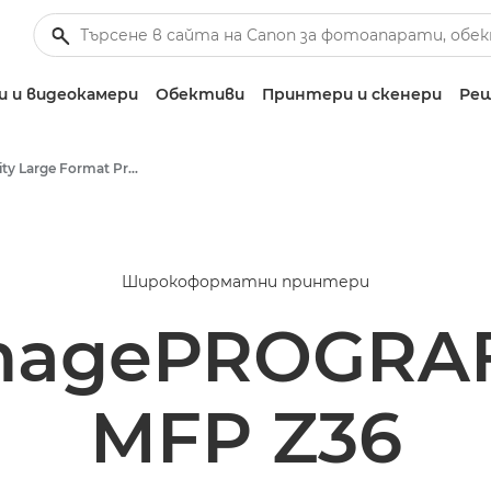
 и видеокамери
Обективи
Принтери и скенери
Реш
High-Quality Large Format Printers for CAD/GIS and Stunning Graphics
Широкоформатни принтери
magePROGRAF
MFP Z36