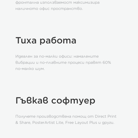
фронтална използваемост максимизира
наличното офис пространство.
Тиха работа
Идеален за по-малки офиси: намалените
вибрации и по-плавните процеси правят 60%
по-малко шум.
Гъвкав софтуер
Получете производствена помощ от Direct Print
& Share, PosterArtist Lite, Free Layout Plus и други.