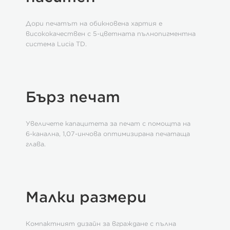
Дори печатът на обикновена хартия е
висококачествен с 5-цветната пълнопигментна
система Lucia TD.
Бърз печат
Увеличете капацитета за печат с помощта на
6-канална, 1,07-инчова оптимизирана печатаща
глава.
Малки размери
Компактният дизайн за вграждане с пълна