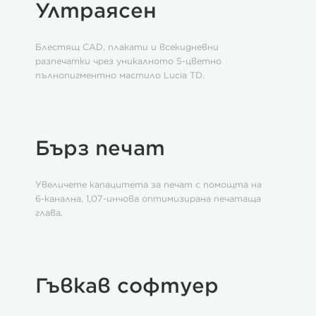
Ултраясен
Блестящ CAD, плакати и всекидневни
разпечатки чрез уникалното 5-цветно
пълнопигментно мастило Lucia TD.
Бърз печат
Увеличете капацитета за печат с помощта на
6-канална, 1,07-инчова оптимизирана печатаща
глава.
Гъвкав софтуер