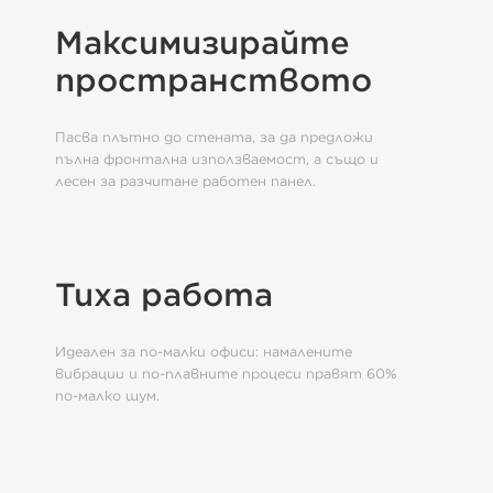
Максимизирайте
пространството
Пасва плътно до стената, за да предложи
пълна фронтална използваемост, а също и
лесен за разчитане работен панел.
Тиха работа
Идеален за по-малки офиси: намалените
вибрации и по-плавните процеси правят 60%
по-малко шум.