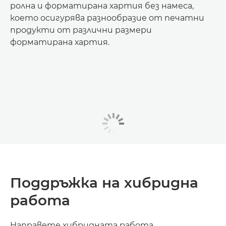
ролна и форматирана хартия без намеса,
което осигурява разнообразие от печатни
продукти от различни размери
форматирана хартия.
Поддръжка на хибридна
работа
Направете хибридната работа