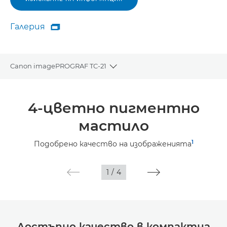
Галерия

Галерия
Canon imagePROGRAF TC-21
Toggle breadcrumbs
Преглед
4-цветно пигментно
Спецификации
мастило
Галерия
1
Подобрено качество на изображенията
Поддръжка
1
/
4
Достъпно качество в компактна