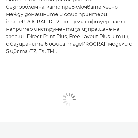
безпроблемна, като превключвате лесно
между домашните и офис принтери.
imagePROGRAF TC-21 споделя софтуер, като
например инструменти за изпращане на
задачи (Direct Print Plus, Free Layout Plus и т.н.),
с базираните в офиса imagePROGRAF модели с
5 цвята (TZ, TX, TM).