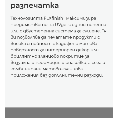
разпечатка
+
Технологията FLXﬁnish
максимизира
предимството на UVgel с едностепенна
или с двустепенна система за сушене. Тя
ви позволява да печатате продукти с
висока стойност с кадифено матова
повърхност за интериорен декор или
брилянтно гланцово покритие за
визуална информация и опаковки, а сега и
комбинирани матово-гланцови
приложения без допълнителни разходи.