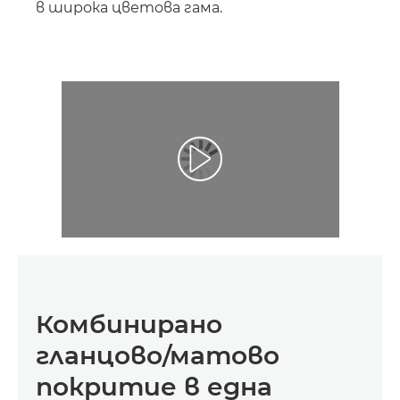
в широка цветова гама.
Комбинирано
гланцово/матово
покритие в една