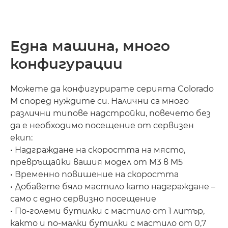
Една машина, много
конфигурации
Можете да конфигурирате серията Colorado
M според нуждите си. Налични са много
различни типове надстройки, повечето без
да е необходимо посещение от сервизен
екип:
• Надграждане на скоростта на място,
превръщайки вашия модел от M3 в M5
• Временно повишение на скоростта
• Добавете бяло мастило като надграждане –
само с едно сервизно посещение
• По-големи бутилки с мастило от 1 литър,
както и по-малки бутилки с мастило от 0,7