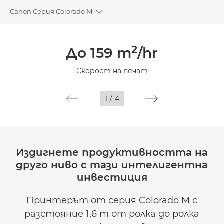
Canon Серия Colorado M
Toggle breadcrumbs
Преглед
2
До 159 m
/hr
Спецификации
Скорост на печат
Галерия
1
/
4
Издигнете продуктивността на
друго ниво с тази интелигентна
инвестиция
Принтерът от серия Colorado M с
разстояние 1,6 m от ролка до ролка