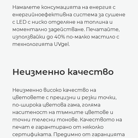
Намалете консумацията на енергия с
енергийноефективна система за сушене
с LED с ниско отделяне на топлина и
моментално задействане. Печатайте,
използвайки до 40% по-малко мастило с
технологията UVgel.
Неизменно качество
Неизменно високо качество на
цветовете с прецизни и резки точки,
по-широка цветова гама, голяма
наситеност на тъмните цветове и
точни телесни тонове. Качеството на
печат е гарантирано от няколко
сертификата. Предимно от гаранцията