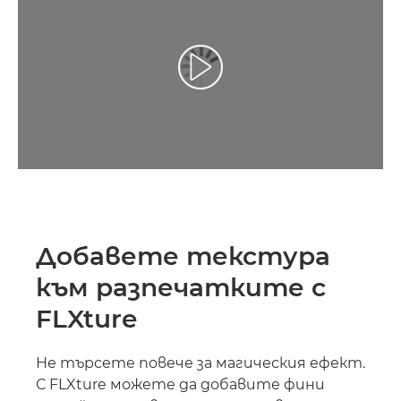
Добавете текстура
към разпечатките с
FLXture
Не търсете повече за магическия ефект.
С FLXture можете да добавите фини