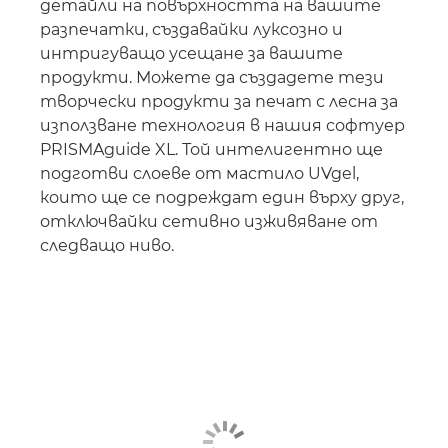
детайли на повърхността на вашите
разпечатки, създавайки луксозно и
интригуващо усещане за вашите
продукти. Можете да създадете тези
творчески продукти за печат с лесна за
използване технология в нашия софтуер
PRISMAguide XL. Той интелигентно ще
подготви слоеве от мастило UVgel,
които ще се подреждат един върху друг,
отключвайки сетивно изживяване от
следващо ниво.