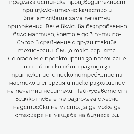
предлага истинска производителност
при изключително качество и
впечатляваща гама печатни
приложения. Вече включва безпроблемно
бяло мастило, което е до 3 пъти по-
бързо в сравнение с други такива
технологии. Също така серията
Colorado M е проектирана за постигане
на най-ниски общи разходи за
притежание: с ниско потребление на
мастило и енергия и ниско разхищение
на печатни носители. Най-хубавото от
всичко това е, че разполага с лесни
надстройки на място, за да може да
отговаря на мащаба на бизнеса ви.