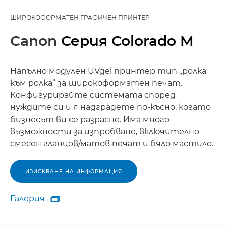
ШИРОКОФОРМАТЕН ГРАФИЧЕН ПРИНТЕР
Canon
Серия Colorado M
Напълно модулен UVgel принтер тип „ролка
към ролка“ за широкоформатен печат.
Конфигурирайте системата според
нуждите си и я надградете по-късно, когато
бизнесът ви се разрасне. Има много
възможности за изпробване, включително
смесен гланцов/матов печат и бяло мастило.
ИЗИСКВАНЕ НА ИНФОРМАЦИЯ
Галерия

Галерия