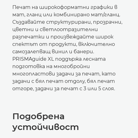
Печат на широкоформатни графики в
мат, гланц или комбинирано мат/гланц.
Създавайте структурирани, прозрачни,
цветни и светлоотразителни
разпечатки и произвеждайте широк
спектът от продукти, включително
самозалепващ винил и банери.
PRISMAguide XL поддържа лесната
подготовка на многобройни
многопластови задачи за печат, като
задачи с бял печат отдолу, бял печат
отгоре, задачи за печат с 3 или 5 слоя.
Подобрена
устойчивост