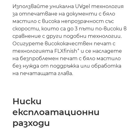
Използвайте уникална UVgel технология
за отпечатване на документи с бяло
мастило с висока непрозрачност със
скорости, които са до 3 пъти по-високи в
сравнение с други подобни технологии.
Осигурете висококачествен печат с
+
технологията FLXﬁnish
и се насладете
на безпроблемен печат с бяло мастило
без нужда от поддръжка или обработка
на печатащата глава.
Ниски
експлоатационни
разходи