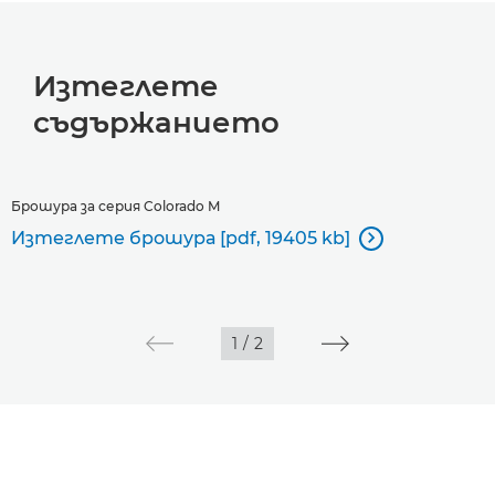
Изтеглете
съдържанието
Брошура за серия Colorado M
Изтеглете брошура [pdf, 19405 kb]

1
/
2