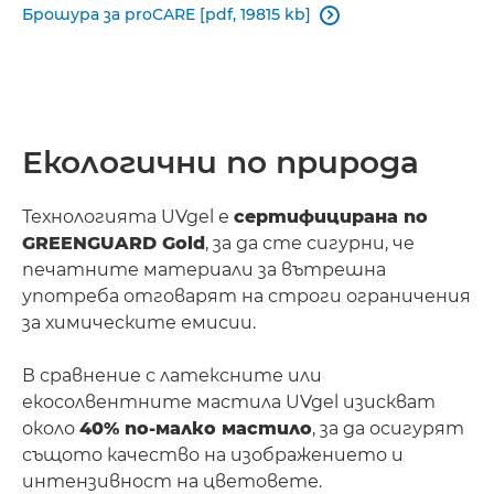
Брошура за proCARE [pdf, 19815 kb]

Екологични по природа
Технологията UVgel е
сертифицирана по
GREENGUARD Gold
, за да сте сигурни, че
печатните материали за вътрешна
употреба отговарят на строги ограничения
за химическите емисии.
В сравнение с латексните или
екосолвентните мастила UVgel изискват
около
40% по-малко мастило
, за да осигурят
същото качество на изображението и
интензивност на цветовете.