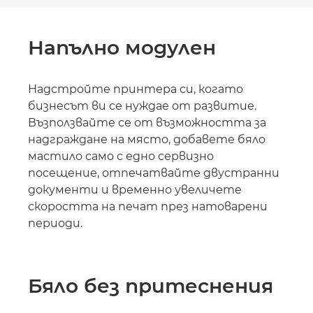
Напълно модулен
Надстройте принтера си, когато
бизнесът ви се нуждае от развитие.
Възползвайте се от възможността за
надграждане на място, добавете бяло
мастило само с едно сервизно
посещение, отпечатвайте двустранни
документи и временно увеличете
скоростта на печат през натоварени
периоди.
Бяло без притеснения