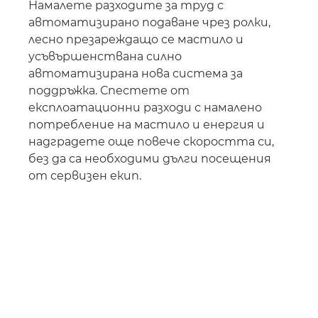
Намалете разходите за труд с
автоматизирано подаване чрез ролки,
лесно презареждащо се мастило и
усъвършенствана силно
автоматизирана нова система за
поддръжка. Спестете от
експлоатационни разходи с намалено
потребление на мастило и енергия и
надградете още повече скоростта си,
без да са необходими дълги посещения
от сервизен екип.