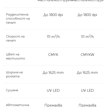
Разделителна
До 1800 dpi
До 1800 dpi
способност на
печат
2
2
Скорост на
111 m
/h
111 m
/h
печат
Цвят на
CMYK
CMYKW
мастилото
Ширина на
До 1625 mm
До 1625 mm
ролката
Сушене
UV LED
UV LED
Автоматична
Премахва
Премахва