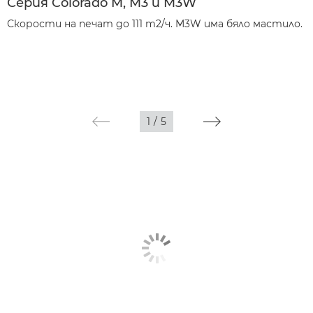
Серия Colorado M, M3 и M3W
Скорости на печат до 111 m2/ч. M3W има бяло мастило.
1
/
5