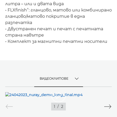
литра – или и двата вида
+
• FLXﬁnish
: гланцово, матово или комбинирано
гланцово/матово покритие в една
разпечатка
• Двустранен печат и печат с печатната
страна навътре
• Комплект за магнитни печатни носители
ВИДЕОКЛИПОВЕ
TOGGLE MENU
ВИДЕОКЛИПОВЕ
1
/
2
ИЗОБРАЖЕНИЯ