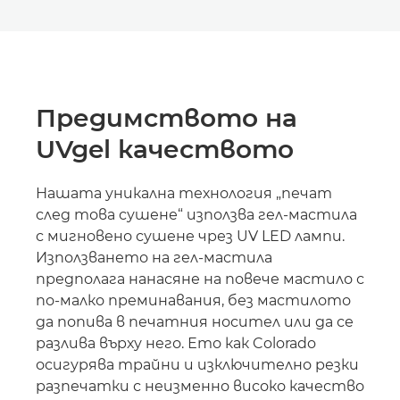
Предимството на
UVgel качеството
Нашата уникална технология „печат
след това сушене“ използва гел-мастила
с мигновено сушене чрез UV LED лампи.
Използването на гел-мастила
предполага нанасяне на повече мастило с
по-малко преминавания, без мастилото
да попива в печатния носител или да се
разлива върху него. Ето как Colorado
осигурява трайни и изключително резки
разпечатки с неизменно високо качество