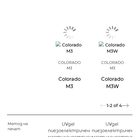
COLORADO
COLORADO
M3
M3
Colorado
Colorado
M3
M3W
1-2
of
4
Метод на
UVgel
UVgel
печат
пиезоелектричен
пиезоелектричен
мастиленоструен
мастиленоструен