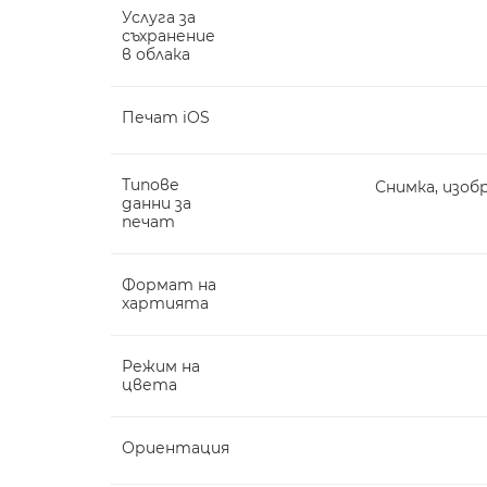
Услуга за
съхранение
в облака
Печат iOS
Типове
Снимка, изобра
данни за
печат
Формат на
хартията
Режим на
цвета
Ориентация