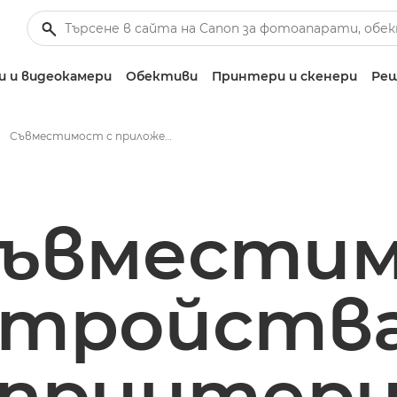
 и видеокамери
Обективи
Принтери и скенери
Реш
Съвместимост с приложението Canon PRINT Business
ъвмести
стройства
принтер