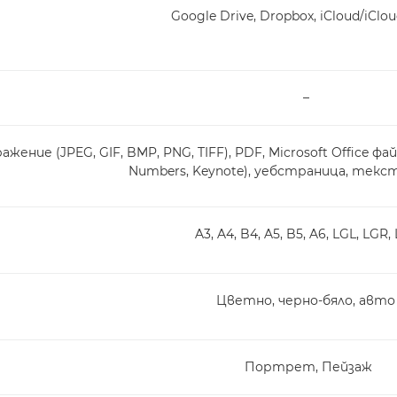
Google Drive, Dropbox, iCloud/iClou
–
жение (JPEG, GIF, BMP, PNG, TIFF), PDF, Microsoft Office файлове
Numbers, Keynote), уебстраница, текс
A3, A4, B4, A5, B5, A6, LGL, LGR,
Цветно, черно-бяло, авто
Портрет, Пейзаж