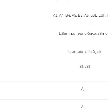
A3, A4, B4, A5, B5, A6, LGL, LGR,
Цветно, черно-бяло, авто
Портрет, Пейзаж
1в1, 2в1
Да
Да