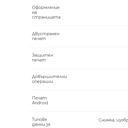
Оформление
на
страницата
Двустранен
печат
Защитен
печат
Довършителни
операции
Печат
Android
Типове
Снимка, изобра
данни за