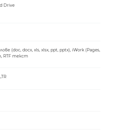
d Drive
 (doc, docx, xls, xlsx, ppt, pptx), iWork (Pages,
т, RTF текст
 LTR