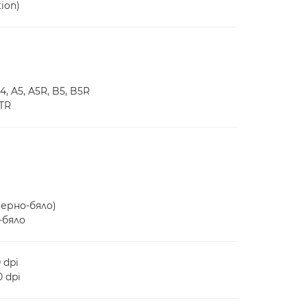
ion)
 A5, A5R, B5, B5R
MTR
ерно-бяло)
-бяло
 dpi
 dpi