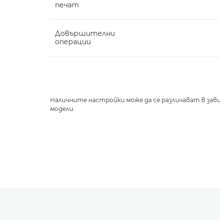
печат
Довършителни
операции
Наличните настройки може да се различават в з
модели.