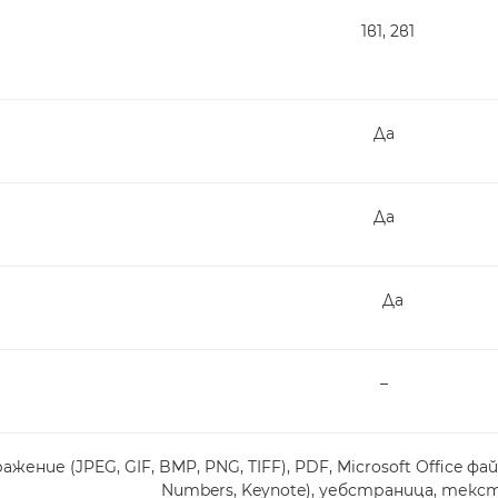
1в1, 2в1
Да
Да
Да
–
жение (JPEG, GIF, BMP, PNG, TIFF), PDF, Microsoft Office файлове
Numbers, Keynote), уебстраница, текс