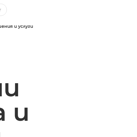
ения и услуги
ми
 и
и