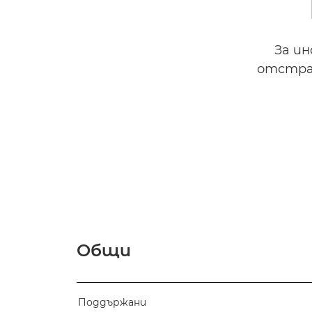
За и
отстра
Общи
Поддържани