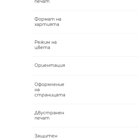
печат
Формат на
хартията
Режим на
цвета
Ориентация
Оформление
на
страницата
Двустранен
печат
Защитен