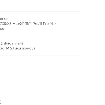
ление
X/XS/XS Max/XR/11/11 Pro/11 Pro Max
ние
)
3, iPad mini4)
idTM 5.1 или по-нова)
)