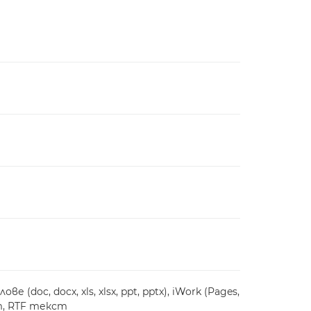
 (doc, docx, xls, xlsx, ppt, pptx), iWork (Pages,
т, RTF текст