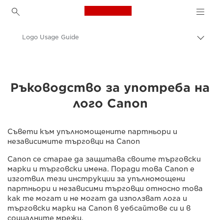
Canon Logo, back to h
Logo Usage Guide
Прев
на
Canon
„bre
нави
За нас
Ръководство за употреба на
лого Canon
Съвети към упълномощените партньори и
независимите търговци на Canon
Canon се старае да защитава своите търговски
марки и търговски имена. Поради това Canon е
изготвил тези инструкции за упълномощени
партньори и независими търговци относно това
как те могат и не могат да използват лога и
търговски марки на Canon в уебсайтове си и в
социалните мрежи.