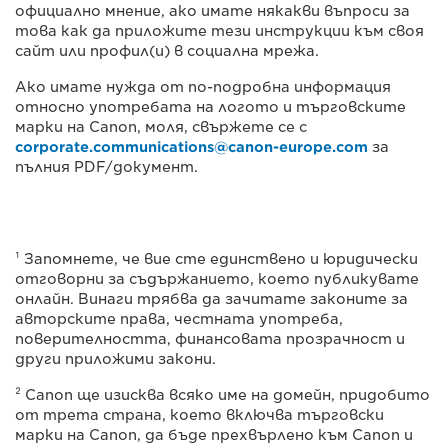
официално мнение, ако имате някакви въпроси за
това как да приложите тези инструкции към своя
сайт или профил(и) в социална мрежа.
Ако имате нужда от по-подробна информация
относно употребата на логото и търговските
марки на Canon, моля, свържете се с
corporate.communications@canon-europe.com
за
пълния PDF/документ.
¹ Запомнете, че вие сте единствено и юридически
отговорни за съдържанието, което публикувате
онлайн. Винаги трябва да зачитате законите за
авторските права, честната употреба,
поверителността, финансовата прозрачност и
други приложими закони.
² Canon ще изисква всяко име на домейн, придобито
от трета страна, което включва търговски
марки на Canon, да бъде прехвърлено към Canon и