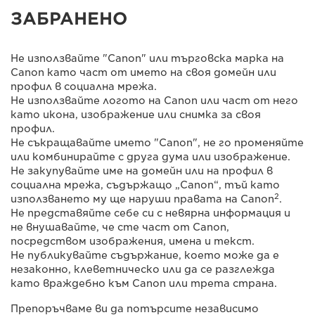
ЗАБРАНЕНО
Не използвайте "Canon" или търговска марка на
Canon като част от името на своя домейн или
профил в социална мрежа.
Не използвайте логото на Canon или част от него
като икона, изображение или снимка за своя
профил.
Не съкращавайте името "Canon", не го променяйте
или комбинирайте с друга дума или изображение.
Не закупувайте име на домейн или на профил в
социална мрежа, съдържащо „Canon“, тъй като
2
използването му ще наруши правата на Canon
.
Не представяйте себе си с невярна информация и
не внушавайте, че сте част от Canon,
посредством изображения, имена и текст.
Не публикувайте съдържание, което може да е
незаконно, клеветническо или да се разглежда
като враждебно към Canon или трета страна.
Препоръчваме ви да потърсите независимо