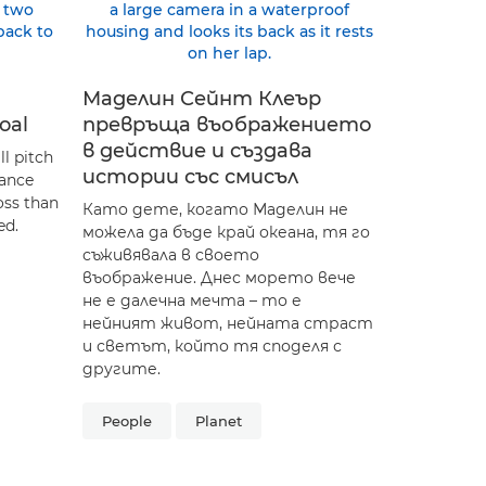
Маделин Сейнт Клеър
goal
превръща въображението
в действие и създава
ll pitch
истории със смисъл
rance
oss than
Като дете, когато Маделин не
ed.
можела да бъде край океана, тя го
съживявала в своето
въображение. Днес морето вече
не е далечна мечта – то е
нейният живот, нейната страст
и светът, който тя споделя с
другите.
People
Planet