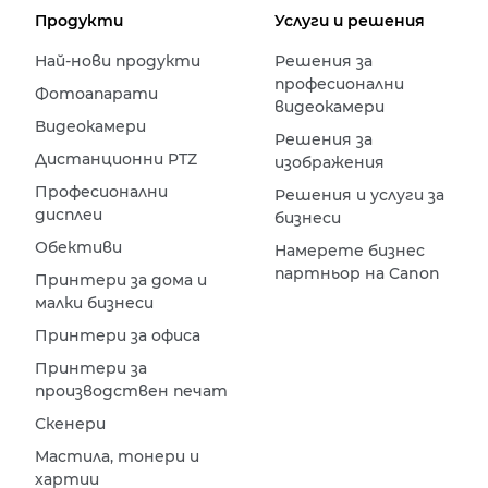
Продукти
Услуги и решения
Най-нови продукти
Решения за
професионални
Фотоапарати
видеокамери
Видеокамери
Решения за
Дистанционни PTZ
изображения
Професионални
Решения и услуги за
дисплеи
бизнеси
Обективи
Намерете бизнес
партньор на Canon
Принтери за дома и
малки бизнеси
Принтери за офиса
Принтери за
производствен печат
Скенери
Мастила, тонери и
хартии