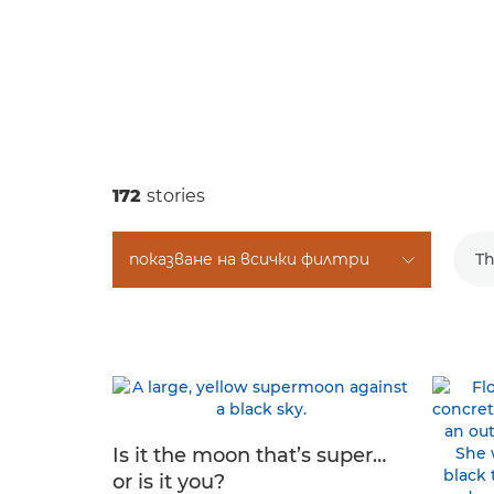
172
stories
показване на всички филтри
T
Is it the moon that’s super…
or is it you?