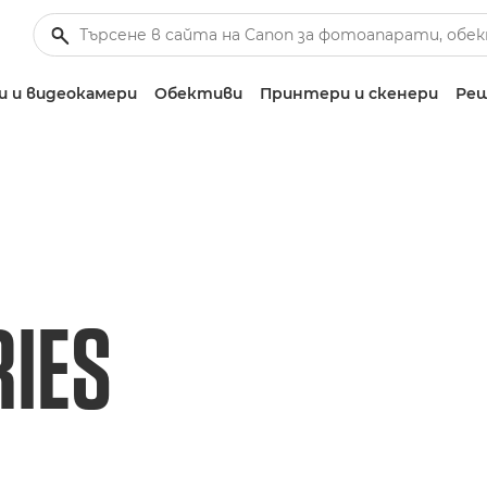
 и видеокамери
Обективи
Принтери и скенери
Реш
RIES