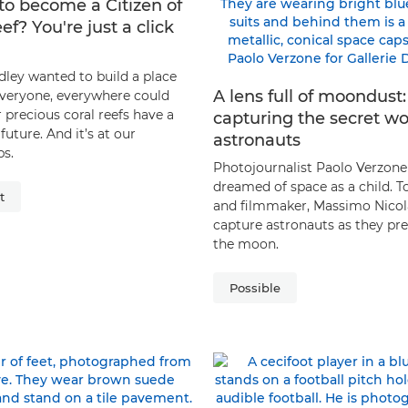
to become a Citizen of
ef? You're just a click
dley wanted to build a place
A lens full of moondust:
veryone, everywhere could
 precious coral reefs have a
capturing the secret wo
future. And it’s at our
astronauts
ps.
Photojournalist Paolo Verzone
dreamed of space as a child. T
t
and filmmaker, Massimo Nicola
capture astronauts as they pre
the moon.
Possible