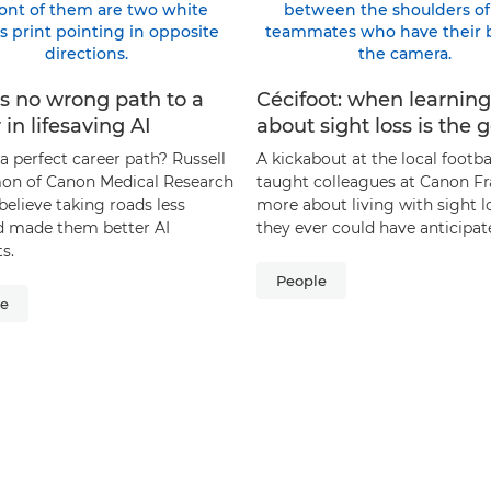
s no wrong path to a
Cécifoot: when learning
 in lifesaving AI
about sight loss is the 
 a perfect career path? Russell
A kickabout at the local footba
on of Canon Medical Research
taught colleagues at Canon F
believe taking roads less
more about living with sight l
ed made them better AI
they ever could have anticipat
ts.
People
le