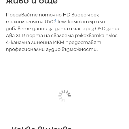
живо и още
Предавайте поточно HD видео чрез
1
технологията UVC
към компютър или
добавете данни за дата и час чрез OSD запис.
Два XLR порта на сваляема ръкохватка плюс
4-канална линейна ИКМ предоставят
професионални аудио възможности.