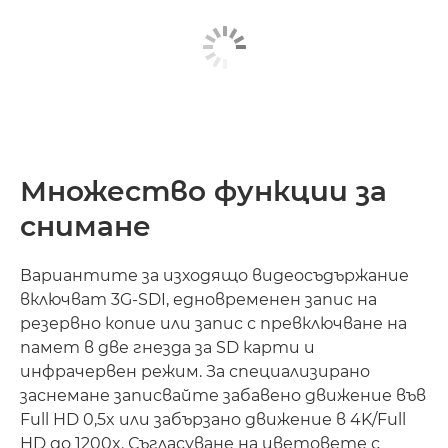
Множество функции за
снимане
Вариантите за изходящо видеосъдържание
включват 3G-SDI, едновременен запис на
резервно копие или запис с превключване на
памет в две гнезда за SD карти и
инфрачервен режим. За специализирано
заснемане записвайте забавено движение във
Full HD 0,5x или забързано движение в 4K/Full
HD до 1200x. Съгласуване на цветовете с