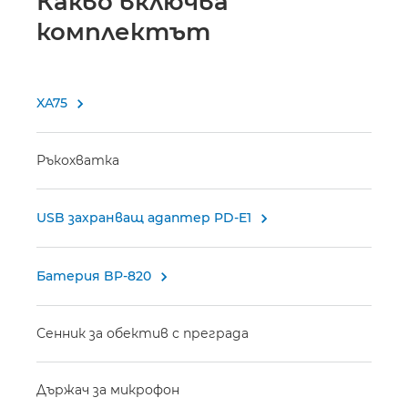
Какво включва
комплектът
XA75

Ръкохватка
USB захранващ адаптер PD-E1

Батерия BP-820

Сенник за обектив с преграда
Държач за микрофон