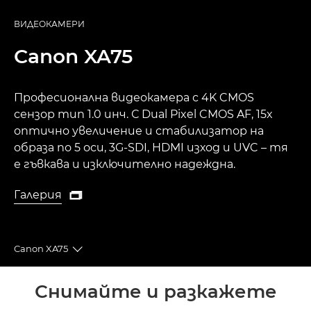
ВИДЕОКАМЕРИ
Canon
XA75
Професионална видеокамера с 4K CMOS
сензор тип 1.0 инч. С Dual Pixel CMOS AF, 15x
оптично увеличение и стабилизатор на
образа по 5 оси, 3G-SDI, HDMI изход и UVC – тя
е гъвкава и изключително надеждна.
Галерия

Галерия
Canon XA75
Toggle breadcrumbs
Преглед
Снимайте и разкажете