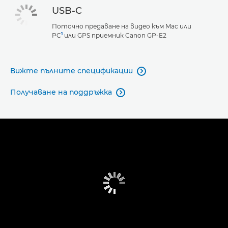
USB-C
Поточно предаване на видео към Mac или
1
PC
или GPS приемник Canon GP-E2
Вижте пълните спецификации

Получаване на поддръжка
