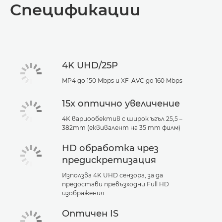
Спецификации
4K UHD/25P
MP4 до 150 Mbps и XF-AVC до 160 Mbps
15x оптично увеличение
4K вариообектив с широк ъгъл 25,5 –
382mm (еквивалент на 35 mm филм)
HD обработка чрез
предискретизация
Използва 4K UHD сензора, за да
предостави превъзходни Full HD
изображения
Оптичен IS