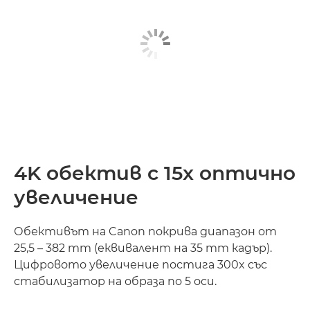
4K обектив с 15x оптично
увеличение
Обективът на Canon покрива диапазон от
25,5 – 382 mm (еквивалент на 35 mm кадър).
Цифровото увеличение постига 300x със
стабилизатор на образа по 5 оси.