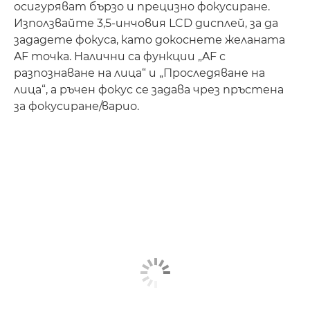
осигуряват бързо и прецизно фокусиране.
Използвайте 3,5-инчовия LCD дисплей, за да
зададете фокуса, като докоснете желаната
AF точка. Налични са функции „AF с
разпознаване на лица“ и „Проследяване на
лица“, а ръчен фокус се задава чрез пръстена
за фокусиране/варио.