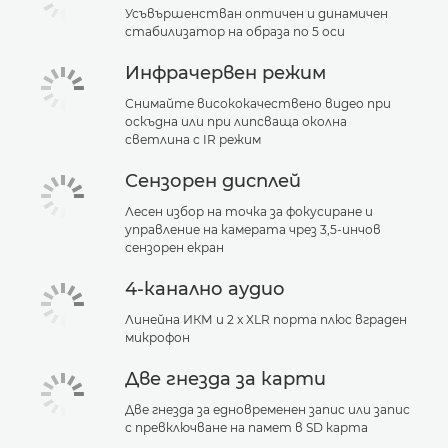
Усъвършенстван оптичен и динамичен
стабилизатор на образа по 5 оси
Инфрачервен режим
Снимайте висококачествено видео при
оскъдна или при липсваща околна
светлина с IR режим
Сензорен дисплей
Лесен избор на точка за фокусиране и
управление на камерата чрез 3,5-инчов
сензорен екран
4-канално аудио
Линейна ИКМ и 2 x XLR порта плюс вграден
микрофон
Две гнезда за карти
Две гнезда за едновременен запис или запис
с превключване на памет в SD карта