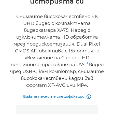
историята си
Спецификации
Поддръжка
Снимайте висококачествено 4K
UHD видео с компактната
видеокамера XA75. Наред с
изключителната HD обработка
чрез предискретизация, Dual Pixel
CMOS AF, обектива с 15x оптично
увеличение на Canon и HD
1
поточното предаване на UVC
видео
чрез USB-C към компютър, снимайте
висококачествени кадри във
формат XF-AVC или MP4.
Вижте пълните спецификации
