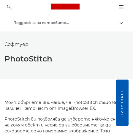
Canon Logo, back to ho
Поддръжка на потребителски продукти
Прев
Canon
Софтуер
PhotoStitch
ПРОУЧВАНЕ
Моля, обърнете внимание, че PhotoStitch също вече е
наличен като част от ImageBrowser EX.
PhotoStitch ви позволява да изберете няколко снимки
на голям обект и лесно да ги обедините, за да
създадете едно панорамно изображение. Този