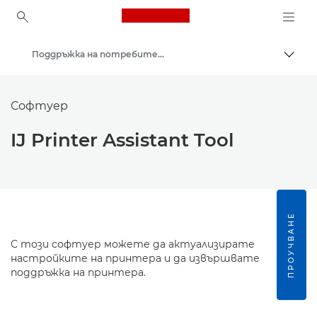
Canon Logo, back to ho
Поддръжка на потребителски продукти
Прев
Canon
Софтуер
IJ Printer Assistant Tool
ПРОУЧВАНЕ
С този софтуер можете да актуализирате
настройките на принтера и да извършвате
поддръжка на принтера.