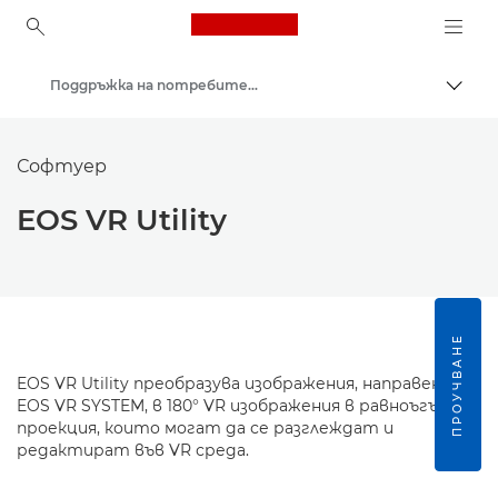
Canon Logo, back to ho
Поддръжка на потребителски продукти
Прев
Canon
Софтуер
EOS VR Utility
ПРОУЧВАНЕ
EOS VR Utility преобразува изображения, направени с
EOS VR SYSTEM, в 180° VR изображения в равноъгълна
проекция, които могат да се разглеждат и
редактират във VR среда.