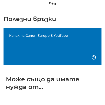
Полезни връзки
Канал на Canon Europe в YouTube

Може също да имате
нужда от...