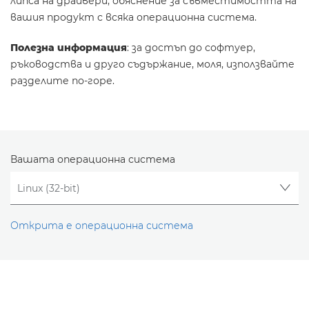
липса на драйвери, обяснение за съвместимостта на
вашия продукт с всяка операционна система.
Полезна информация
: за достъп до софтуер,
ръководства и друго съдържание, моля, използвайте
разделите по-горе.
Вашата операционна система
Открита е операционна система