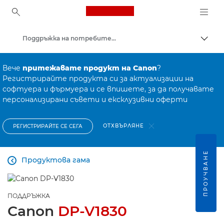
Canon Logo, back to ho
Поддръжка на потребителски продукти
Прев
Canon
Вече
притежавате продукт на Canon
?
Регистрирайте продукта си за актуализации на
софтуера и фърмуера и се впишете, за да получавате
персонализирани съвети и ексклузивни оферти
ОТХВЪРЛЯНЕ
РЕГИСТРИРАЙТЕ СЕ СЕГА
ПРОУЧВАНЕ
Продуктова гама

ПОДДРЪЖКА
Canon
DP-V1830