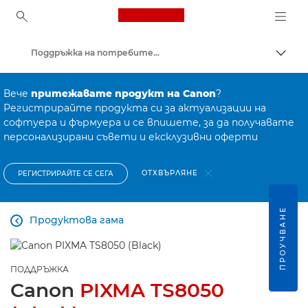
Canon Logo, back to ho
Поддръжка на потребителски продукти
Прев
Canon
Вече
притежавате продукт на Canon
?
Регистрирайте продукта си за актуализации на
софтуера и фърмуера и се впишете, за да получавате
персонализирани съвети и ексклузивни оферти
ОТХВЪРЛЯНЕ
РЕГИСТРИРАЙТЕ СЕ СЕГА
ПРОУЧВАНЕ
Продуктова гама

ПОДДРЪЖКА
Canon
PIXMA TS8050