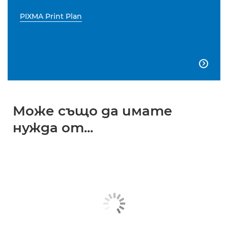
PIXMA Print Plan

Може също да имате
нужда от...