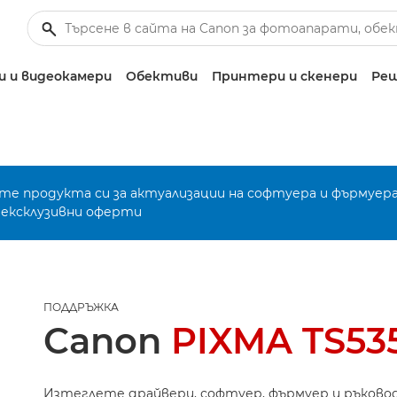
 и видеокамери
Обективи
Принтери и скенери
Реш
е продукта си за актуализации на софтуера и фърмуера
 ексклузивни оферти
ПОДДРЪЖКА
Canon
PIXMA TS535
Изтеглете драйвери, софтуер, фърмуер и ръково