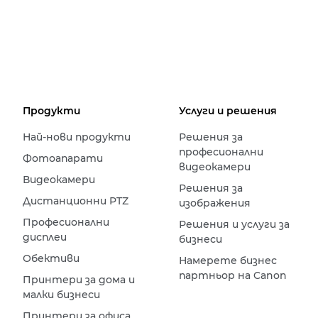
Продукти
Услуги и решения
Най-нови продукти
Решения за
професионални
Фотоапарати
видеокамери
Видеокамери
Решения за
Дистанционни PTZ
изображения
Професионални
Решения и услуги за
дисплеи
бизнеси
Обективи
Намерете бизнес
партньор на Canon
Принтери за дома и
малки бизнеси
Принтери за офиса