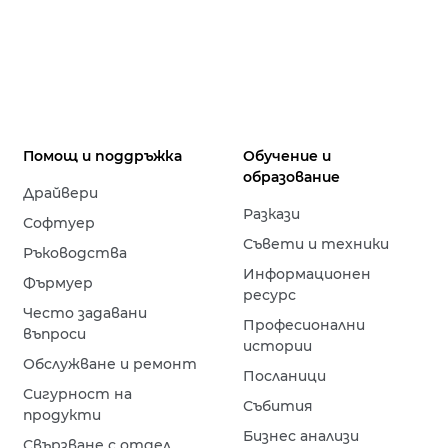
Помощ и поддръжка
Обучение и
образование
Драйвери
Разкази
Софтуер
Съвети и техники
Ръководства
Информационен
Фърмуер
ресурс
Често задавани
Професионални
въпроси
истории
Обслужване и ремонт
Посланици
Сигурност на
Събития
продукти
Бизнес анализи
Свързване с отдел