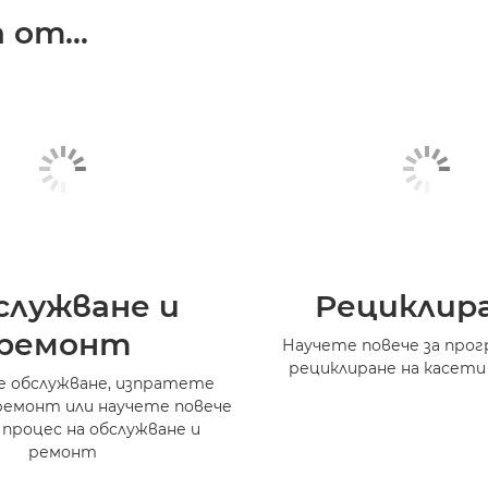
от...
служване и
Рециклир
ремонт
Научете повече за прог
рециклиране на касети
 обслужване, изпратете
ремонт или научете повече
 процес на обслужване и
ремонт