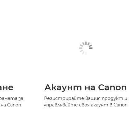
ане
Акаунт на Canon
рамата за
Регистрирайте вашия продукт и
 на Canon
управлявайте своя акаунт в Canon