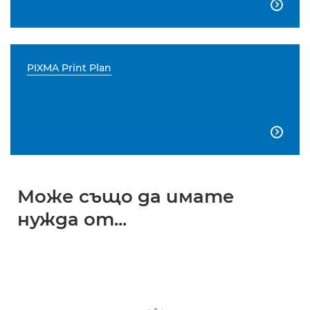

PIXMA Print Plan

Може също да имате
нужда от...