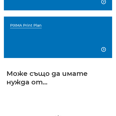

PIXMA Print Plan

Може също да имате
нужда от...