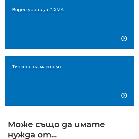
Видео уроци за PIXMA

Търсене на мастило

Може също да имате
нужда от...