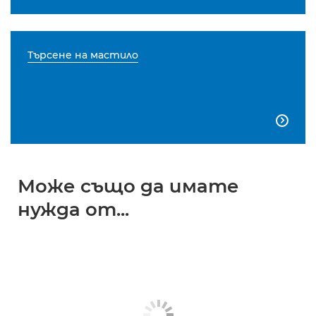
Търсене на мастило

Може също да имате
нужда от...