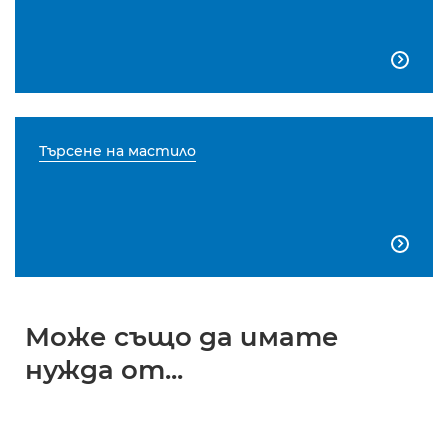

Търсене на мастило

Може също да имате
нужда от...