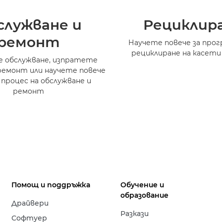
служване и
Рециклир
ремонт
Научете повече за прог
рециклиране на касети
 обслужване, изпратете
ремонт или научете повече
 процес на обслужване и
ремонт
Помощ и поддръжка
Обучение и
образование
Драйвери
Разкази
Софтуер