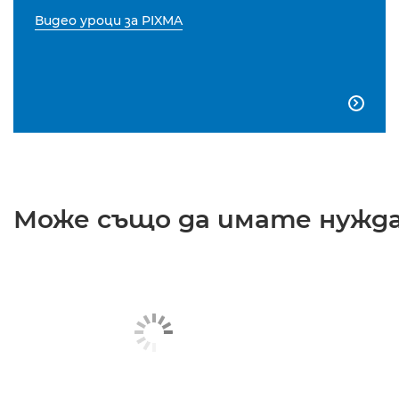
Видео уроци за PIXMA

Може също да имате нужда 