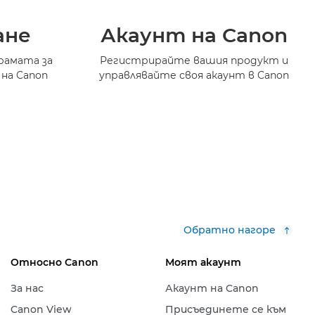
ане
Акаунт на Canon
рамата за
Регистрирайте вашия продукт и
 на Canon
управлявайте своя акаунт в Canon
Обратно нагоре
Относно Canon
Моят акаунт
За нас
Акаунт на Canon
Canon View
Присъединете се към