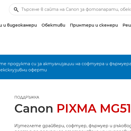
 и видеокамери
Обективи
Принтери и скенери
Реш
е продукта си за актуализации на софтуера и фърмуера
 ексклузивни оферти
ПОДДРЪЖКА
Canon
PIXMA MG5
Изтеглете драйвери, софтуер, фърмуер и ръково