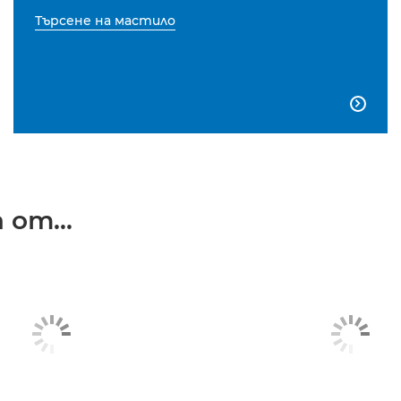
Търсене на мастило

от...