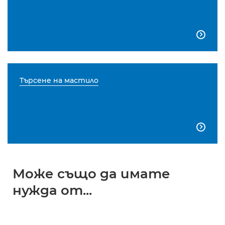

Търсене на мастило

Може също да имате
нужда от...