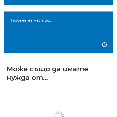
Търсене на мастило

Може също да имате
нужда от...