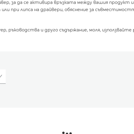
йвер, за да се активира връзката между вашия продукт 
или при липса на драйвери, обяснение за съвместимостт
уер, ръководства и друго съдържание, моля, използвайте 