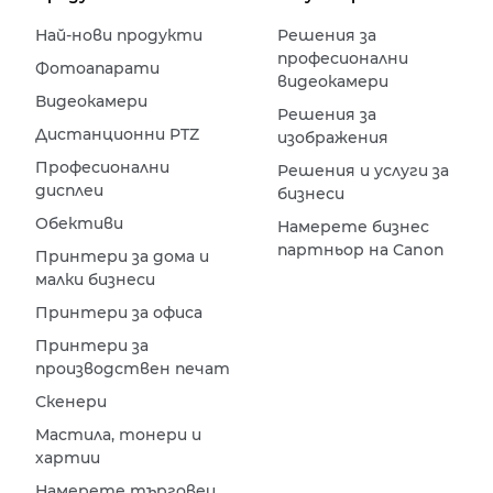
Най-нови продукти
Решения за
професионални
Фотоапарати
видеокамери
Видеокамери
Решения за
Дистанционни PTZ
изображения
Професионални
Решения и услуги за
дисплеи
бизнеси
Обективи
Намерете бизнес
партньор на Canon
Принтери за дома и
малки бизнеси
Принтери за офиса
Принтери за
производствен печат
Скенери
Мастила, тонери и
хартии
Намерете търговец