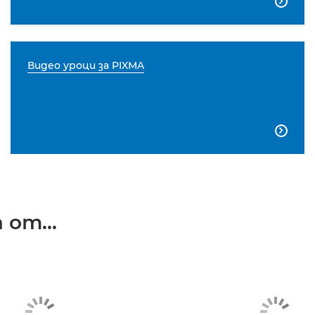

Видео уроци за PIXMA

от...