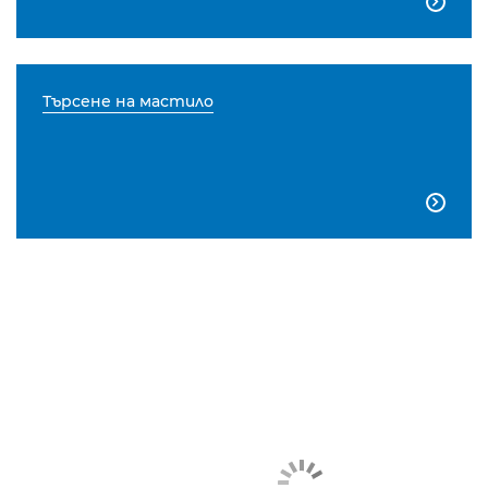

Търсене на мастило
