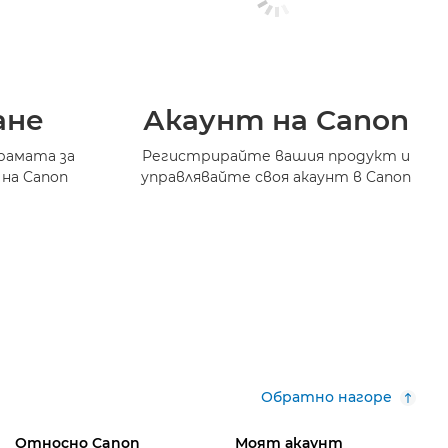
ане
Акаунт на Canon
рамата за
Регистрирайте вашия продукт и
 на Canon
управлявайте своя акаунт в Canon
Обратно нагоре
Относно Canon
Моят акаунт