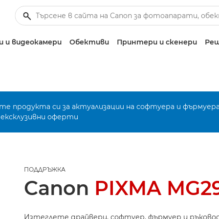
 и видеокамери
Обективи
Принтери и скенери
Реш
е продукта си за актуализации на софтуера и фърмуера
 ексклузивни оферти
ПОДДРЪЖКА
Canon
PIXMA MG2
Изтеглете драйвери, софтуер, фърмуер и ръково