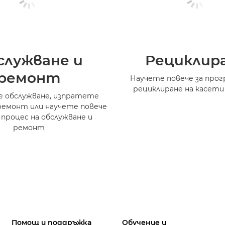
служване и
Рециклир
ремонт
Научете повече за прог
рециклиране на касети
 обслужване, изпратете
ремонт или научете повече
 процес на обслужване и
ремонт
Помощ и поддръжка
Обучение и