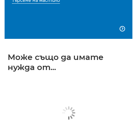
Търсене на мастило

Може също да имате
нужда от...