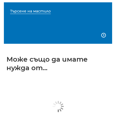
Търсене на мастило

Може също да имате
нужда от...