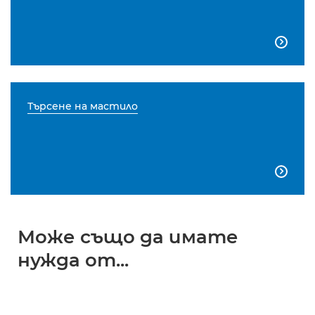

Търсене на мастило

Може също да имате
нужда от...