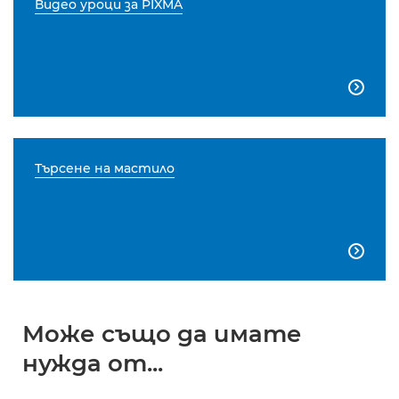
Видео уроци за PIXMA

Търсене на мастило

Може също да имате
нужда от...