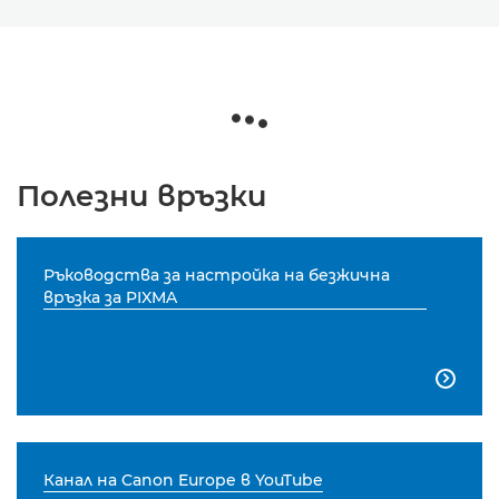
Полезни връзки
Ръководства за настройка на безжична
връзка за PIXMA

Канал на Canon Europe в YouTube