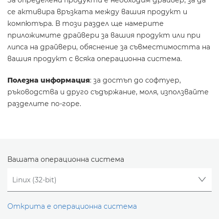
За определени продукти е необходим драйвер, за да
се активира връзката между вашия продукт и
компютъра. В този раздел ще намерите
приложимите драйвери за вашия продукт или при
липса на драйвери, обяснение за съвместимостта на
вашия продукт с всяка операционна система.
Полезна информация
: за достъп до софтуер,
ръководства и друго съдържание, моля, използвайте
разделите по-горе.
Вашата операционна система
Открита е операционна система