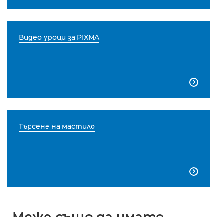
Видео уроци за PIXMA

Търсене на мастило

Може също да имате