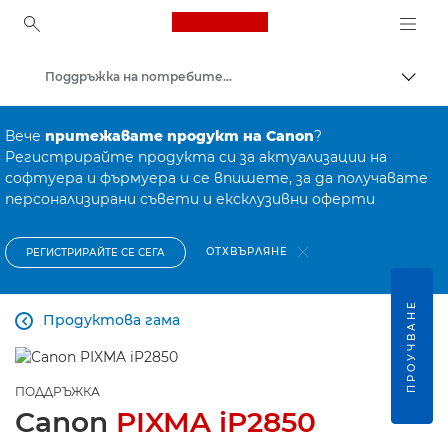
Canon Logo, back to ho
Поддръжка на потребителски продукти
Прев
Canon
Вече
притежавате продукт на Canon
?
Регистрирайте продукта си за актуализации на
софтуера и фърмуера и се впишете, за да получавате
персонализирани съвети и ексклузивни оферти
ОТХВЪРЛЯНЕ
РЕГИСТРИРАЙТЕ СЕ СЕГА
ПРОУЧВАНЕ
Продуктова гама

ПОДДРЪЖКА
Canon
PIXMA iP2850