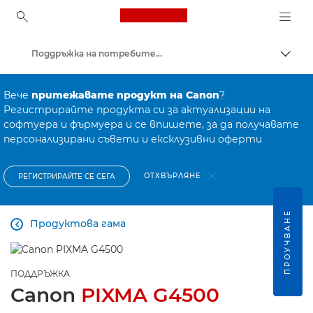
Canon Logo, back to ho
Поддръжка на потребителски продукти
Прев
Canon
Вече
притежавате продукт на Canon
?
Регистрирайте продукта си за актуализации на
софтуера и фърмуера и се впишете, за да получавате
персонализирани съвети и ексклузивни оферти
ОТХВЪРЛЯНЕ
РЕГИСТРИРАЙТЕ СЕ СЕГА
ПРОУЧВАНЕ
Продуктова гама

ПОДДРЪЖКА
Canon
PIXMA G4500