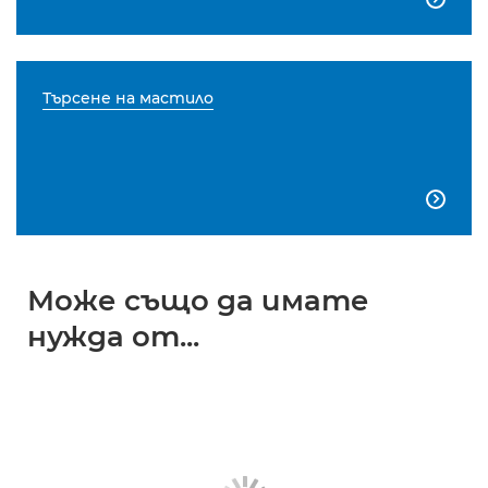
Търсене на мастило

Може също да имате
нужда от...