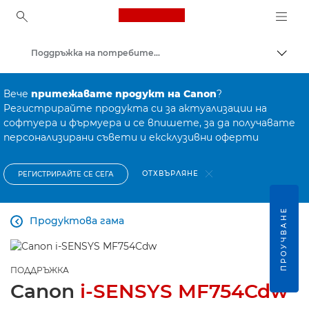
Canon Logo, back to ho
Поддръжка на потребителски продукти
Прев
Canon
Вече
притежавате продукт на Canon
?
Регистрирайте продукта си за актуализации на
софтуера и фърмуера и се впишете, за да получавате
персонализирани съвети и ексклузивни оферти
ОТХВЪРЛЯНЕ
РЕГИСТРИРАЙТЕ СЕ СЕГА
ПРОУЧВАНЕ
Продуктова гама

ПОДДРЪЖКА
Canon
i-SENSYS MF754Cdw