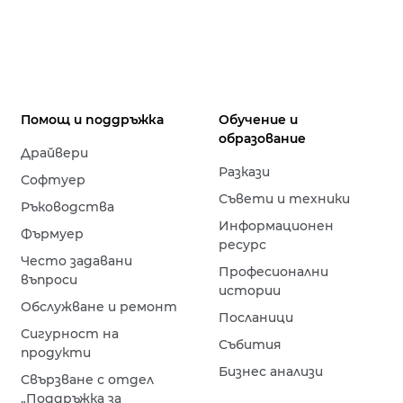
Помощ и поддръжка
Обучение и
образование
Драйвери
Разкази
Софтуер
Съвети и техники
Ръководства
Информационен
Фърмуер
ресурс
Често задавани
Професионални
въпроси
истории
Обслужване и ремонт
Посланици
Сигурност на
Събития
продукти
Бизнес анализи
Свързване с отдел
„Поддръжка за