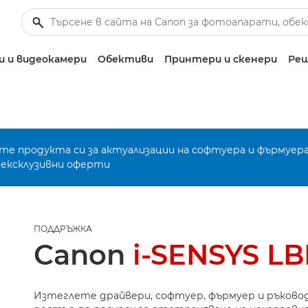
 и видеокамери
Обективи
Принтери и скенери
Реш
е продукта си за актуализации на софтуера и фърмуера
 ексклузивни оферти
ПОДДРЪЖКА
Canon
i-SENSYS L
Изтеглете драйвери, софтуер, фърмуер и ръково