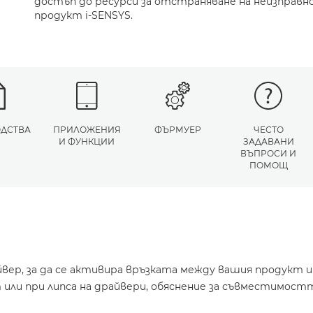
достъп до ресурси за отстраняване на неизправн
продукт i-SENSYS.
ДСТВА
ПРИЛОЖЕНИЯ
ФЪРМУЕР
ЧЕСТО
И ФУНКЦИИ
ЗАДАВАНИ
ВЪПРОСИ И
ПОМОЩ
йвер, за да се активира връзката между вашия продукт 
или при липса на драйвери, обяснение за съвместимостт