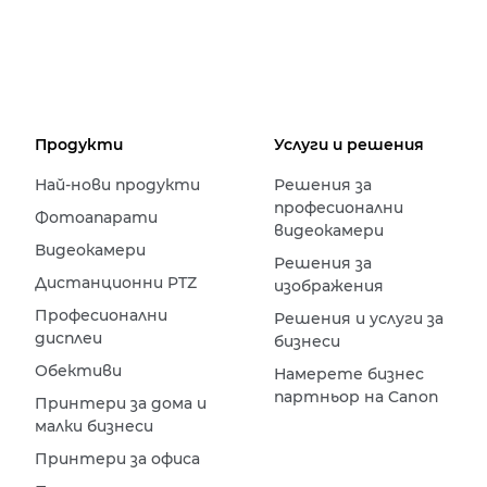
Продукти
Услуги и решения
Най-нови продукти
Решения за
професионални
Фотоапарати
видеокамери
Видеокамери
Решения за
Дистанционни PTZ
изображения
Професионални
Решения и услуги за
дисплеи
бизнеси
Обективи
Намерете бизнес
партньор на Canon
Принтери за дома и
малки бизнеси
Принтери за офиса