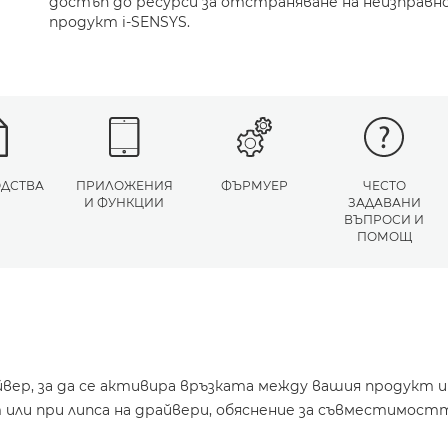
достъп до ресурси за отстраняване на неизправн
продукт i-SENSYS.
ДСТВА
ПРИЛОЖЕНИЯ
ФЪРМУЕР
ЧЕСТО
И ФУНКЦИИ
ЗАДАВАНИ
ВЪПРОСИ И
ПОМОЩ
йвер, за да се активира връзката между вашия продукт 
или при липса на драйвери, обяснение за съвместимостт