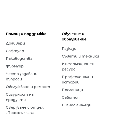
Помощ и поддръжка
Обучение и
образование
Драйвери
Разкази
Софтуер
Съвети и техники
Ръководства
Информационен
Фърмуер
ресурс
Често задавани
Професионални
въпроси
истории
Обслужване и ремонт
Посланици
Сигурност на
Събития
продукти
Бизнес анализи
Свързване с отдел
„Поддръжка за