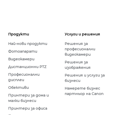
Продукти
Услуги и решения
Най-нови продукти
Решения за
професионални
Фотоапарати
видеокамери
Видеокамери
Решения за
Дистанционни PTZ
изображения
Професионални
Решения и услуги за
дисплеи
бизнеси
Обективи
Намерете бизнес
партньор на Canon
Принтери за дома и
малки бизнеси
Принтери за офиса