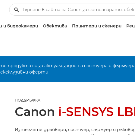
 и видеокамери
Обективи
Принтери и скенери
Реш
е продукта си за актуализации на софтуера и фърмуера
 ексклузивни оферти
ПОДДРЪЖКА
Canon
i-SENSYS L
Изтеглете драйвери, софтуер, фърмуер и ръково