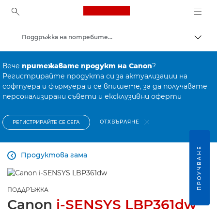
Canon Logo, back to ho
Поддръжка на потребителски продукти
Прев
Canon
Вече
притежавате продукт на Canon
?
Регистрирайте продукта си за актуализации на
софтуера и фърмуера и се впишете, за да получавате
персонализирани съвети и ексклузивни оферти
ОТХВЪРЛЯНЕ
РЕГИСТРИРАЙТЕ СЕ СЕГА
ПРОУЧВАНЕ
Продуктова гама

ПОДДРЪЖКА
Canon
i-SENSYS LBP361dw