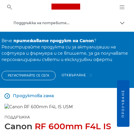
Canon Logo, back to ho
Поддръжка на потребителски продукти
Прев
Canon
Вече
притежавате продукт на Canon
?
Регистрирайте продукта си за актуализации на
софтуера и фърмуера и се впишете, за да получавате
персонализирани съвети и ексклузивни оферти
ОТХВЪРЛЯНЕ
РЕГИСТРИРАЙТЕ СЕ СЕГА
ПРОУЧВАНЕ
Продуктова гама

ПОДДРЪЖКА
Canon
RF 600mm F4L IS