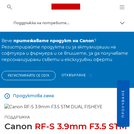
Canon Logo, back to ho
Поддръжка на потребителски продукти
Прев
Canon
Вече
притежавате продукт на Canon
?
Регистрирайте продукта си за актуализации на
софтуера и фърмуера и се впишете, за да получавате
персонализирани съвети и ексклузивни оферти
ОТХВЪРЛЯНЕ
РЕГИСТРИРАЙТЕ СЕ СЕГА
ПРОУЧВАНЕ
Продуктова гама

ПОДДРЪЖКА
Canon
RF-S 3.9mm F3.5 STM