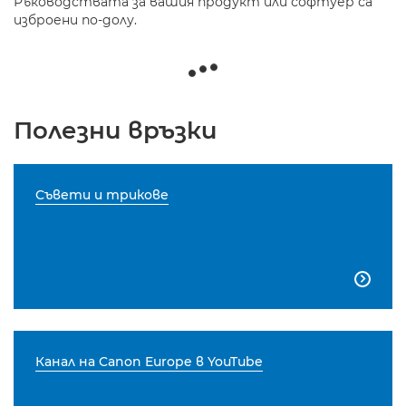
Ръководствата за вашия продукт или софтуер са
изброени по-долу.
Полезни връзки
Съвети и трикове

Канал на Canon Europe в YouTube